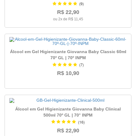
(9)
Faixa
R$ 22,90
de
preço
ou 2x de R$ 11,45
até
19,99
(1)
Álcool em Gel Higienizante Giovanna Baby Classic 60ml
20,00
ou
70º GL | 70º INPM
mais
(7)
(2)
R$ 10,90
Álcool em Gel Higienizante Giovanna Baby Clinical
500ml 70º GL | 70° INPM
(16)
R$ 22,90