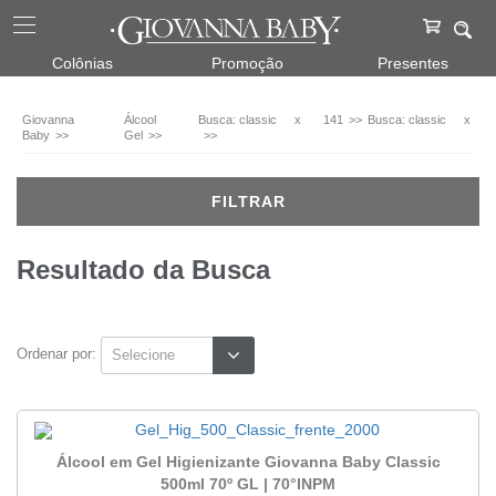
Álcool
Colônias
Promoção
Presentes
Gel
Álcool
Giovanna
Álcool
Busca: classic
x
141
Busca: classic
x
em
Baby
Gel
Gel
Veja
todas
FILTRAR
as
opções
Resultado da Busca
500ml
(2)
60ml
(1)
Ordenar por:
Fragrâncias
Classic
Álcool em Gel Higienizante Giovanna Baby Classic
(2)
500ml 70º GL | 70°INPM