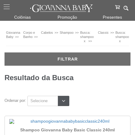
Corpo
Colônias
Promoção
Presentes
e
Banho
Giovanna
Corpo e
Cabelos
Shampoo
Busca:
Classic
Busca:
Shampoo
Baby
Banho
shampoo
shampoo
(1)
x
x
Marca
FILTRAR
Giovanna
Baby
Resultado da Busca
(1)
Fragrâncias
Ordenar por:
Classic
Veja
todas
as
Shampoo Giovanna Baby Basic Classic 240ml
opções