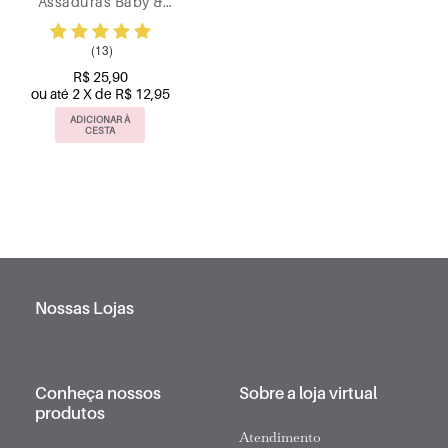
Assaduras Baby &
Kids Giby & Gaby
Giovanna Baby
(13)
150ml
R$ 25,90
ou até 2 X de R$ 12,95
ADICIONAR À
CESTA
Nossas Lojas
Conheça nossos
Sobre a loja virtual
produtos
Atendimento