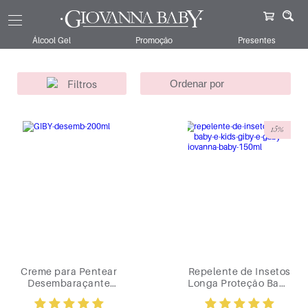
Giovanna Baby
Infantil
147
Unissex
Álcool Gel
Promoção
Presentes
Filtros
15%
Creme para Pentear
Repelente de Insetos
Desembaraçante
Longa Proteção Baby
Baby & Kids Giby e
& Kids Giovanna
Gaby Giovanna Baby
Baby 150ml