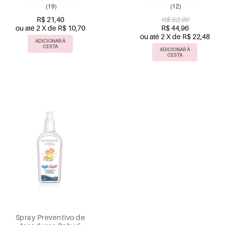
(19)
(12)
200ml
R$ 21,40
R$ 52,90
ou até 2 X de R$ 10,70
R$ 44,96
ou até 2 X de R$ 22,48
ADICIONAR À
CESTA
ADICIONAR À
CESTA
Spray Preventivo de