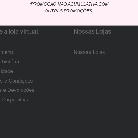
*PROMOÇÃO NÃO ACUMULATIVA COM
OUTRAS PROMOÇÕES.
 a loja virtual
Nossas Lojas
imento
Nossas Lojas
 história
cidade
s e Condições
s e Devoluções
 Corporativa