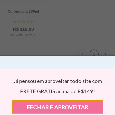
Colônia Lia 100ml
R$ 110,00
ou 5x de R$ 22,00
1
Já pensou em aproveitar todo site com
receba informações
FRETE GRÁTIS acima de R$149?
ntos e Promoções
FECHAR E APROVEITAR