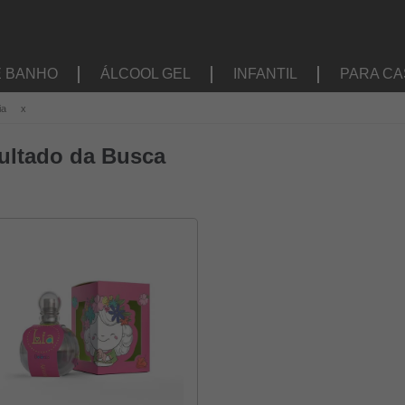
E BANHO
ÁLCOOL GEL
INFANTIL
PARA CA
ia
x
ultado da Busca