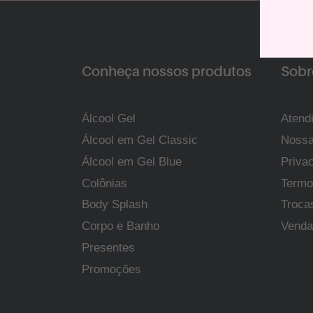
Conheça nossos produtos
Sobre
Álcool Gel
Atend
Álcool em Gel Classic
Nossa
Álcool em Gel Blue
Priva
Colônias
Termo
Body Splash
Troca
Corpo e Banho
Venda
Presentes
Promoções