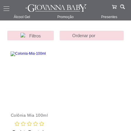
Giovanna Baby
Infantil
Mia
148
Álcool Gel
Promoção
Presentes
Filtros
Colônia Mia 100ml