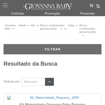
Infantil
Colônias
Promoção
Presentes
Kits
(3)
Giovanna
Infantil
Kits
Busca: condicionador
Gaby
Busca:
Baby
giovanna baby
x
condicionador
giovanna baby
Fragrâncias
x
Gaby
FILTRAR
Veja
todas
as
opções
Resultado da Busca
Ordenar por:
Kit Maternidade Giovanna Baby Pequena