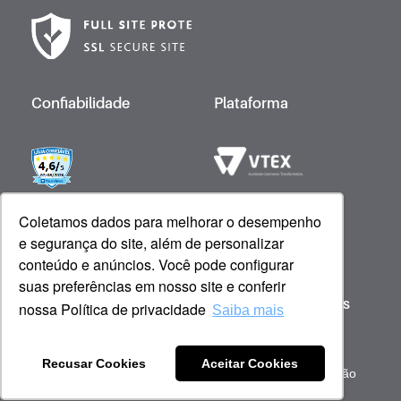
Confiabilidade
Plataforma
Desenvolvido por
Coletamos dados para melhorar o desempenho
e segurança do site, além de personalizar
conteúdo e anúncios. Você pode configurar
suas preferências em nosso site e conferir
Copyright © 2023 Giovanna Baby - Todos os
nossa Política de privacidade
Saiba mais
direitos reservados
Sob gestão de: Scienza Ecommerce Comercio de
Recusar Cookies
Aceitar Cookies
Cosméticos - CNPJ 51.053.600/0001-59 | Barueri, São
Paulo