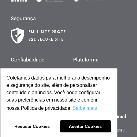
Segurança
Confiabilidade
Plataforma
Coletamos dados para melhorar o desempenho
e segurança do site, além de personalizar
Desenvolvido por
conteúdo e anúncios. Você pode configurar
suas preferências em nosso site e conferir
nossa Política de privacidade
Saiba mais
Copyright © 2023 Giovanna Baby | Licença Oficial
- Todos os direitos reservados
Recusar Cookies
Aceitar Cookies
Sob gestão de: Scienza Ecommerce Comercio de Cosméticos - CNPJ
51.053.600/0001-59 | Barueri, São Paulo