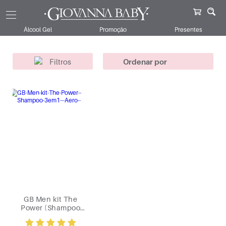
Giovanna Baby
Kits
Dia dos Pais
Power
Álcool Gel
Promoção
Presentes
Filtros
GB Men kit The
Power (Shampoo
3em1 + Aero )