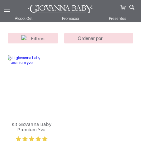
Giovanna Baby
Kits
Yve
Dia Dos Namorados
138
Álcool Gel
Promoção
Presentes
Filtros
Kit Giovanna Baby
Premium Yve