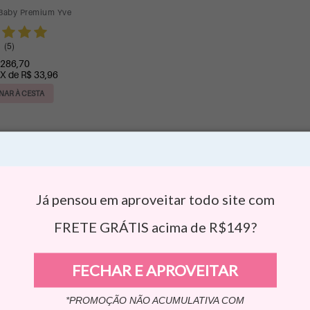
 Baby Premium Yve
(5)
 286,70
 X de R$ 33,96
NAR À CESTA
Já pensou em aproveitar todo site com
FRETE GRÁTIS acima de R$149?
FECHAR E APROVEITAR
*PROMOÇÃO NÃO ACUMULATIVA COM