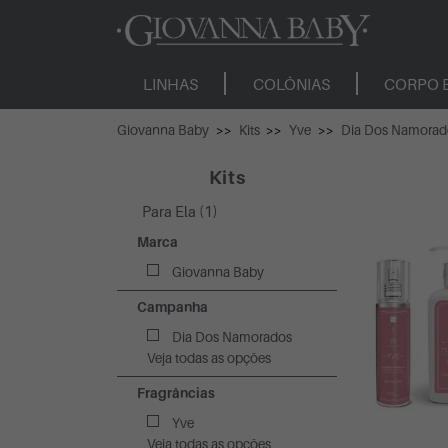
LINHAS
COLÔNIAS
CORPO 
Giovanna Baby
Kits
Yve
Dia Dos Namorad
Kits
Para Ela (1)
Marca
Giovanna Baby
Campanha
Dia Dos Namorados
Veja todas as opções
Fragrâncias
Yve
Veja todas as opções