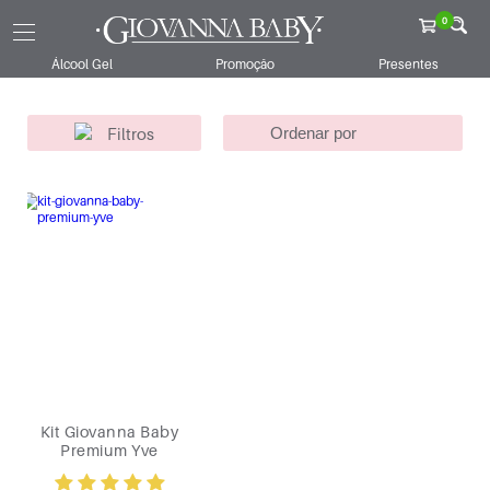
Giovanna Baby
Kits
Giovanna Baby
Yve
0
Dia Dos Namorados
Álcool Gel
Promoção
Presentes
Filtros
Kit Giovanna Baby
Premium Yve