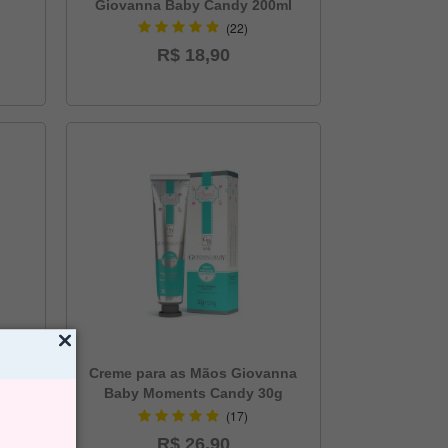
Giovanna Baby Candy 200ml
(22)
R$ 18,90
ante
Creme para as Mãos Giovanna
ndy
Baby Moments Candy 30g
(17)
R$ 26,90