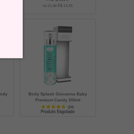
ou 2x de R$ 13,45
andy
Body Splash Giovanna Baby
Premium Candy 200ml
(24)
Produto Esgotado