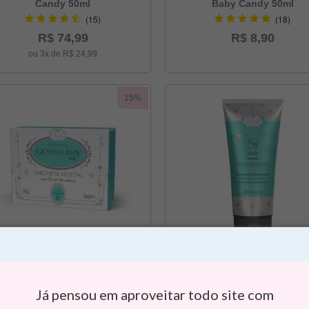
Candy 50ml
Baby Candy 50ml
(15)
(18)
R$ 74,99
R$ 8,90
ou 3x de R$ 24,99
15%
Sabonete em Barra Vegetal
Loção Hidratante Desodor
Candy Giovanna Baby 90G
Giovanna Baby Sweet Ca
200ml
(8)
(2)
Já pensou em aproveitar todo site com
R$ 5,99
R$ 39,90