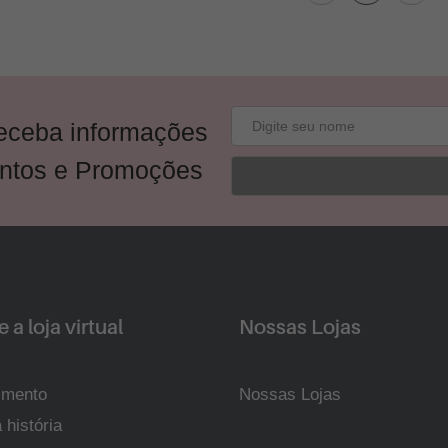
receba informações
ntos e Promoções
 a loja virtual
Nossas Lojas
imento
Nossas Lojas
 história