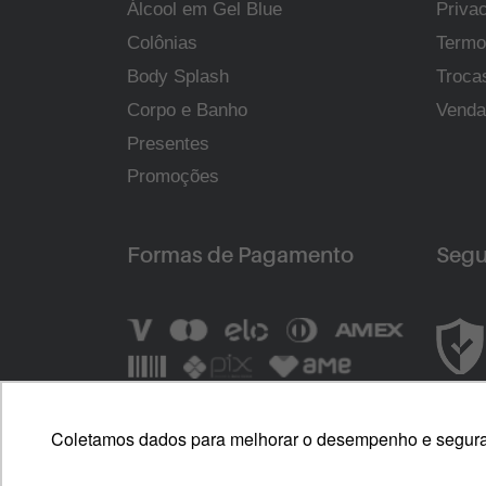
Álcool em Gel Blue
Priva
Colônias
Termo
Body Splash
Troca
Corpo e Banho
Venda
Presentes
Promoções
Formas de Pagamento
Segu
Coletamos dados para melhorar o desempenho e segurança