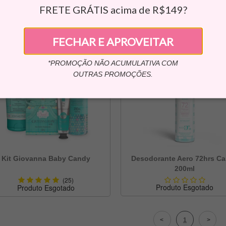
R$ 5,09
FRETE GRÁTIS acima de R$149?
ou 3x de R$ 13,30
FECHAR E APROVEITAR
*PROMOÇÃO NÃO ACUMULATIVA COM
OUTRAS PROMOÇÕES.
Kit Giovanna Baby Candy
Desodorante Aero 72hrs C
200ml
(25)
Produto Esgotado
Produto Esgotado
1