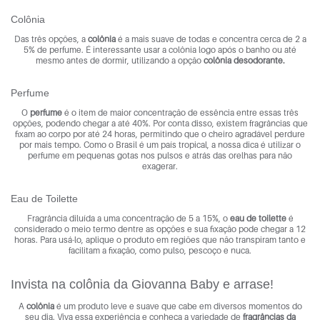
Colônia
Das três opções, a
colônia
é a mais suave de todas e concentra cerca de 2 a
5% de perfume. É interessante usar a colônia logo após o banho ou até
mesmo antes de dormir, utilizando a opção
colônia desodorante.
Perfume
O
perfume
é o item de maior concentração de essência entre essas três
opções, podendo chegar a até 40%. Por conta disso, existem fragrâncias que
fixam ao corpo por até 24 horas, permitindo que o cheiro agradável perdure
por mais tempo. Como o Brasil é um país tropical, a nossa dica é utilizar o
perfume em pequenas gotas nos pulsos e atrás das orelhas para não
exagerar.
Eau de Toilette
Fragrância diluída a uma concentração de 5 a 15%, o
eau de toilette
é
considerado o meio termo dentre as opções e sua fixação pode chegar a 12
horas. Para usá-lo, aplique o produto em regiões que não transpiram tanto e
facilitam a fixação, como pulso, pescoço e nuca.
Invista na colônia da Giovanna Baby e arrase!
A
colônia
é um produto leve e suave que cabe em diversos momentos do
seu dia. Viva essa experiência e conheça a variedade de
fragrâncias da