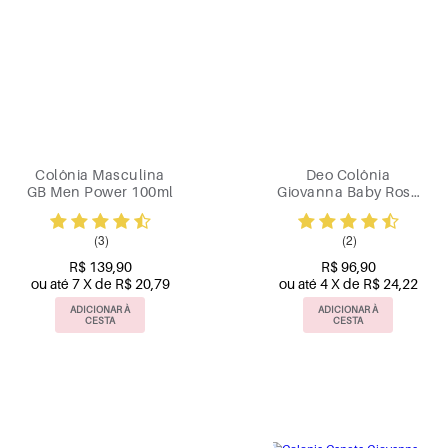
Colônia Masculina
Deo Colônia
GB Men Power 100ml
Giovanna Baby Rosé
50ml
(3)
(2)
R$ 139,90
R$ 96,90
ou até 7 X de R$ 20,79
ou até 4 X de R$ 24,22
ADICIONAR À
ADICIONAR À
CESTA
CESTA