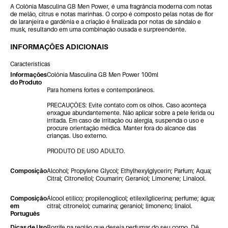
A Colônia Masculina GB Men Power, é uma fragrância moderna com notas
de melão, citrus e notas marinhas. O corpo é composto pelas notas de flor
de laranjeira e gardênia e a criação é finalizada por notas de sândalo e
musk, resultando em uma combinação ousada e surpreendente.
INFORMAÇÕES ADICIONAIS
Características
Informações
Colônia Masculina GB Men Power 100ml
do Produto
Para homens fortes e contemporâneos.
PRECAUÇÕES: Evite contato com os olhos. Caso aconteça
enxague abundantemente. Não aplicar sobre a pele ferida ou
irritada. Em caso de irritação ou alergia, suspenda o uso e
procure orientação médica. Manter fora do alcance das
crianças. Uso externo.
PRODUTO DE USO ADULTO.
Composição
Alcohol; Propylene Glycol; Ethylhexylglycerin; Parfum; Aqua;
Citral; Citronellol; Coumarin; Geraniol; Limonene; Linalool.
Composição
Álcool etílico; propilenoglicol; etilexilglicerina; perfume; água;
em
citral; citronelol; cumarina; geraniol; limoneno; linalol.
Português
Dicas de Uso
Borrife na região que deseja perfumar do seu corpo. Dê