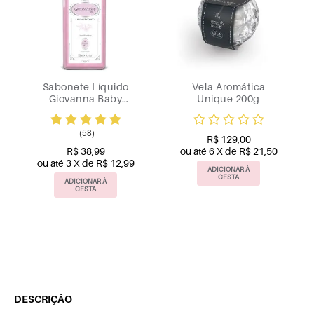
Vela Aromática
Loção Hidratante
Body
Unique 200g
Desodorante Yve
Giova
Sense Giovanna
Premiu
Baby 235ml
2
(2)
R$ 129,00
até 6 X de R$ 21,50
R$ 46,90
R$
ou até 2 X de R$ 23,45
ou até 2 
ADICIONAR À
CESTA
ADICIONAR À
ADIC
CESTA
C
DESCRIÇÃO