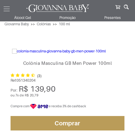
Álcool Gel
Promoção
Presentes
Giovanna Baby
Colônias
100 ml
Colônia Masculina GB Men Power 100ml
(3)
Ref:
051340204
R$ 139,90
Por:
ou
7
x
de
R$ 20,79
Compre com
e receba 3% de cashback
Comprar