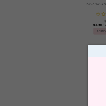
Deo Colônia G
R$
ou até 4 
ADICIO