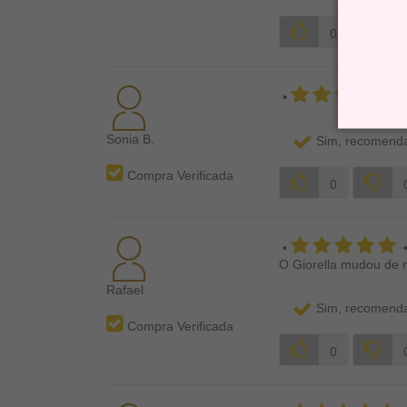
0
•
Sonia B.
Sim, recomenda
Compra Verificada
0
•
O Giorella mudou de 
Rafael
Sim, recomenda
Compra Verificada
0