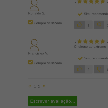
•
Ronaldo S.
Sim, recomenda
Compra Verificada
1
•
Cheiroso ao extremo
Francislea V.
Sim, recomenda
Compra Verificada
2
1
2
Escrever avaliação...