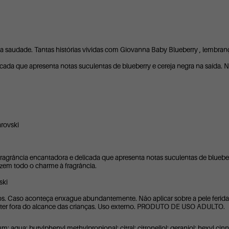
a saudade. Tantas histórias vividas com Giovanna Baby Blueberry , lembran
cada que apresenta notas suculentas de blueberry e cereja negra na saída. 
rovski
ragrância encantadora e delicada que apresenta notas suculentas de blueber
zem todo o charme à fragrância.
ski
s. Caso aconteça enxague abundantemente. Não aplicar sobre a pele ferida ou
nter fora do alcance das crianças. Uso externo. PRODUTO DE USO ADULTO.
m; aqua; butylphenyl methylpropional; citral; citronellol; geraniol; hexyl cinn