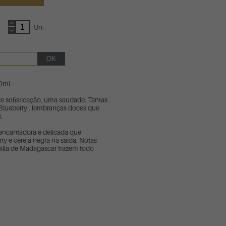
Un.
0ml
e sofisticação, uma saudade. Tantas
Blueberry , lembranças doces que
.
 encantadora e delicada que
ry e cereja negra na saída. Notas
illa de Madagascar trazem todo