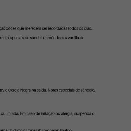
ças doces que merecem ser recordadas todos os dias.
Notas especiais de sândalo, amêndoas e vanilla de
ry e Cereja Negra na saída. Notas especiais de sândalo,
 irritada. Em caso de irritação ou alergia, suspenda o
amal; hidroxycitronellal; limonene; linalool.