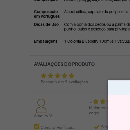
Composição
Álcool etílico; caprilato de poliglicerila
em Português
Dicas de Uso
Com a ponta dos dedos ou a palma da 
punho, pulso e pescoço para privilegi
Embalagens
1 Colônia Blueberry 100ml e 1 válvula
AVALIAÇÕES DO PRODUTO
Baseado em
9
avaliações
•
Melhores que o rosa e
corpo.
Amaury V.
Sim, recomenda
Compra Verificada