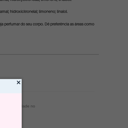
inamal; hidroxicitronelal; limoneno; linalol.
a perfumar do seu corpo. Dê preferência as áreas como
ouca durabilidade no