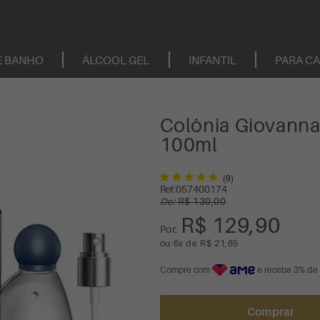
E BANHO
ÁLCOOL GEL
INFANTIL
PARA C
Colônia Giovanna
100ml
(9)
Ref:
057400174
De:
R$ 139,00
R$ 129,90
Por:
ou
6
x
de
R$ 21,65
Compre com
e receba 3% de
Comprar