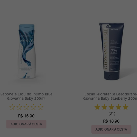
Next
Kit Body + Loção Turquoise
Body Splash Giovanna Baby Pre
Blueberry 200ml
(3)
(13)
R$ 49,90
R$ 49,90
ou até 2 X de R$ 24,95
ou até 2 X de R$ 24,95
ADICIONAR À CESTA
ADICIONAR À CESTA