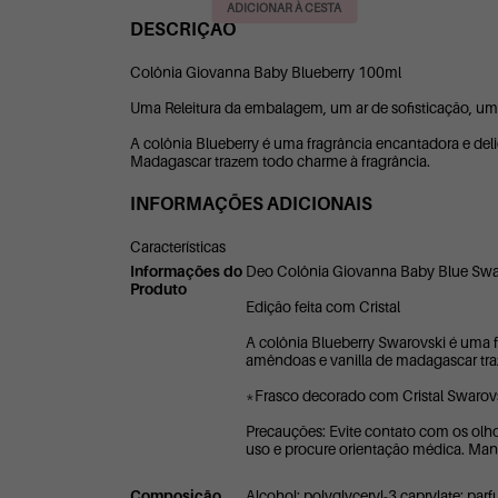
DESCRIÇÃO
Colônia Giovanna Baby Blueberry 100ml
Uma Releitura da embalagem, um ar de sofisticação, um
A colônia Blueberry é uma fragrância encantadora e deli
Madagascar trazem todo charme à fragrância.
INFORMAÇÕES ADICIONAIS
Características
Informações do
Deo Colônia Giovanna Baby Blue Swa
Produto
Edição feita com Cristal
A colônia Blueberry Swarovski é uma f
amêndoas e vanilla de madagascar tra
*Frasco decorado com Cristal Swarov
Precauções: Evite contato com os olho
uso e procure orientação médica. Ma
Composição
Alcohol; polyglyceryl-3 caprylate; parfu