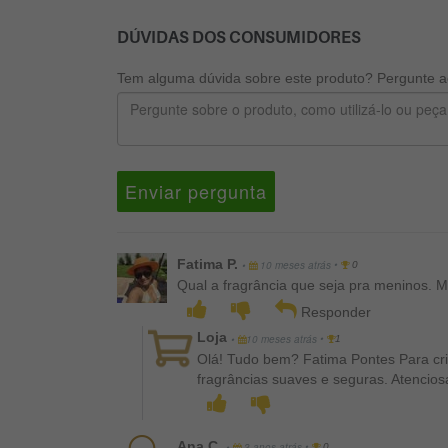
DÚVIDAS DOS CONSUMIDORES
Tem alguma dúvida sobre este produto? Pergunte ao
Enviar pergunta
Fatima P.
•
•
10 meses atrás
0
Qual a fragrância que seja pra meninos. M
Responder
Loja
•
•
10 meses atrás
1
Olá! Tudo bem? Fatima Pontes Para cri
fragrâncias suaves e seguras. Atenci
Ana C.
•
•
3 anos atrás
0