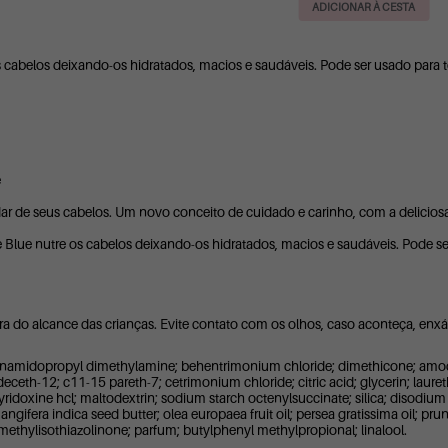
cabelos deixando-os hidratados, macios e saudáveis. Pode ser usado para tod
e
r de seus cabelos. Um novo conceito de cuidado e carinho, com a deliciosa
lue nutre os cabelos deixando-os hidratados, macios e saudáveis. Pode ser
do alcance das crianças. Evite contato com os olhos, caso aconteça, enx
behenamidopropyl dimethylamine; behentrimonium chloride; dimethicone; am
eceth-12; c11-15 pareth-7; cetrimonium chloride; citric acid; glycerin; laur
idoxine hcl; maltodextrin; sodium starch octenylsuccinate; silica; disodium e
ngifera indica seed butter; olea europaea fruit oil; persea gratissima oil; p
methylisothiazolinone; parfum; butylphenyl methylpropional; linalool.