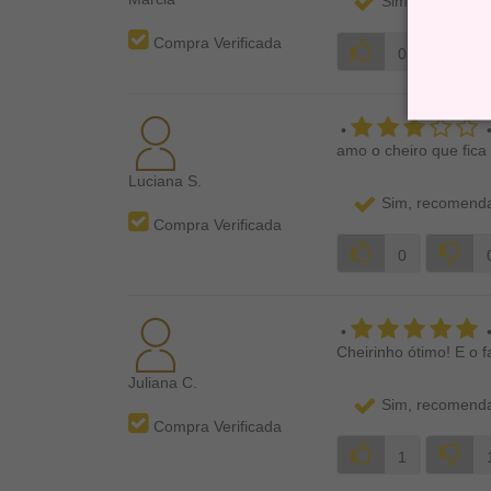
Sim, recomenda
Compra Verificada
0
•
amo o cheiro que fica
Luciana S.
Sim, recomenda
Compra Verificada
0
•
Cheirinho ótimo! E o 
Juliana C.
Sim, recomenda
Compra Verificada
1