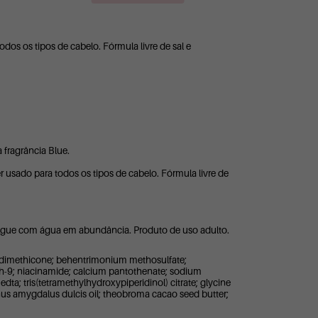
os os tipos de cabelo. Fórmula livre de sal e
 fragrância Blue.
 usado para todos os tipos de cabelo. Fórmula livre de
águe com água em abundância. Produto de uso adulto.
odimethicone; behentrimonium methosulfate;
eth-9; niacinamide; calcium pantothenate; sodium
dta; tris(tetramethylhydroxypiperidinol) citrate; glycine
runus amygdalus dulcis oil; theobroma cacao seed butter;