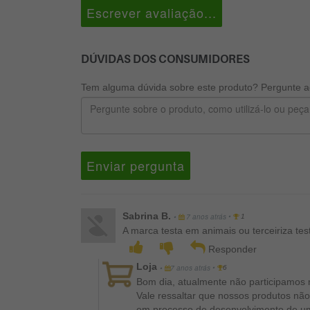
Escrever avaliação...
DÚVIDAS DOS CONSUMIDORES
Tem alguma dúvida sobre este produto? Pergunte ao
Enviar pergunta
Sabrina B.
•
•
7 anos atrás
1
A marca testa em animais ou terceiriza te
Responder
Loja
•
•
7 anos atrás
6
Bom dia, atualmente não participamos
Vale ressaltar que nossos produtos nã
em processo de desenvolvimento de u