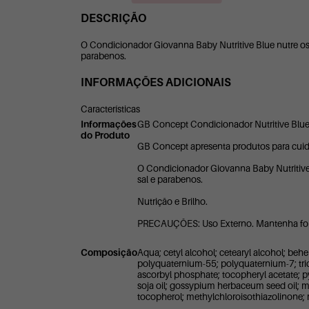
DESCRIÇÃO
O Condicionador Giovanna Baby Nutritive Blue nutre os 
parabenos.
INFORMAÇÕES ADICIONAIS
Características
Informações
GB Concept Condicionador Nutritive Blu
do Produto
GB Concept apresenta produtos para cuida
O Condicionador Giovanna Baby Nutritive B
sal e parabenos.
Nutrição e Brilho.
PRECAUÇÕES: Uso Externo. Mantenha fora 
Composição
Aqua; cetyl alcohol; cetearyl alcohol; 
polyquaternium-55; polyquaternium-7; trid
ascorbyl phosphate; tocopheryl acetate; pyr
soja oil; gossypium herbaceum seed oil; ma
tocopherol; methylchloroisothiazolinone; 