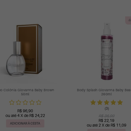
Next
ção Hidratante Desodorante 48h
Refil Difusor de Ambiente Energ
Giovanna Baby Gold 200ml
560ml
(7)
(2)
R$ 36,90
R$ 119,90
ou até 3 X de R$ 12,30
ou até 5 X de R$ 23,98
ADICIONAR À CESTA
ADICIONAR À CESTA