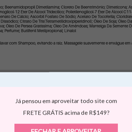
ílico; Beenamidopropil Dimetilamina; Cloreto De Beentrimônio; Dimeticona;
enoglicol-12 Éter De Álcool Tridecílico; Polietilenoglicol-7 Éter De Álcool C11
ato De Cálcio; Ascorbil Fosfato De Sódio; Acetato De Tocoferila; Cloridrat
o Dissódico; Citrato De Tris(Tetrametilidroxipiperidinol); Óleo De Soja; Ó
iva; Óleo De Persea Gratíssima; Óleo De Amêndoas; Manteiga Da Semente 
a; Perfume; Butilfenil Metilpropional; Linalol
 lavar com Shampoo, evitando a raiz. Massageie suavemente e enxágue em
Já pensou em aproveitar todo site com
FRETE GRÁTIS acima de R$149?
•
2 anos atrás
FECHAR E APROVEITAR