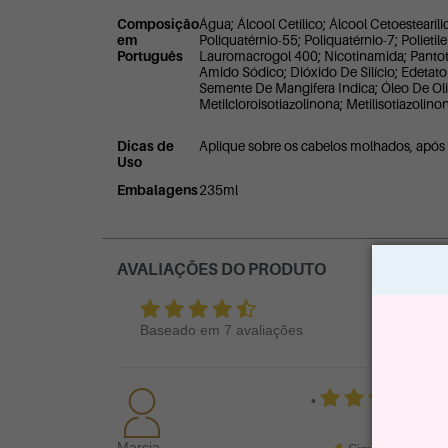
Composição
Água; Álcool Cetílico; Álcool Cetoestear
em
Poliquatérnio-55; Poliquatérnio-7; Polietil
Português
Lauromacrogol 400; Nicotinamida; Pantoten
Amido Sódico; Dióxido De Silício; Edetat
Semente De Mangifera Indica; Óleo De Ol
Metilcloroisotiazolinona; Metilisotiazolinon
Dicas de
Aplique sobre os cabelos molhados, após
Uso
Embalagens
235ml
AVALIAÇÕES DO PRODUTO
Baseado em
7
avaliações
•
Marcia