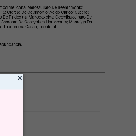
 Amodimeticona; Metossulfato De Beentrimônio;
-15; Cloreto De Cetrimônio; Ácido Cítrico; Glicerol;
o De Piridoxina; Maltodextrina; Octenilsuccinato De
leo Da Semente De Gossypium Herbaceum; Manteiga Da
De Theobroma Cacao; Tocoferol;
 abundância.