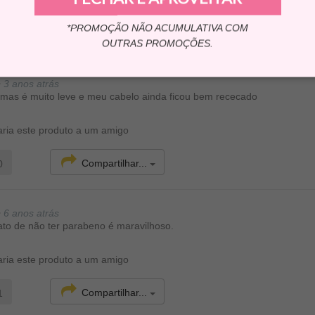
ria este produto a um amigo
*PROMOÇÃO NÃO ACUMULATIVA COM
Compartilhar...
0
OUTRAS PROMOÇÕES.
•
3 anos atrás
 mas é muito leve e meu cabelo ainda ficou bem rececado
ria este produto a um amigo
Compartilhar...
0
•
6 anos atrás
fato de não ter parabeno é maravilhoso.
ria este produto a um amigo
Compartilhar...
1