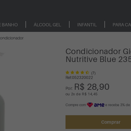
E BANHO
ÁLCOOL GEL
INFANTIL
PARA C
ondicionador
Condicionador G
Nutritive Blue 23
(7)
Ref:
052320022
R$ 28,90
Por:
ou
2
x
de
R$ 14,45
Compre com
e receba 3% de
Comprar