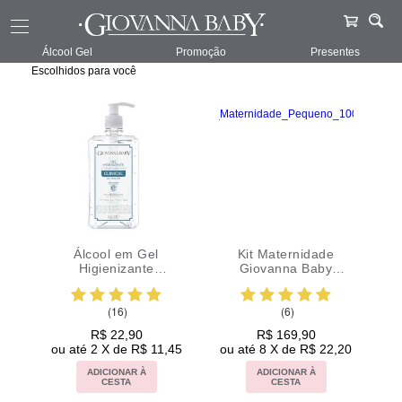
Giovanna Baby
Ops, não encontramos nada em sua busca
Álcool Gel
Promoção
Presentes
Escolhidos para você
Álcool em Gel
Kit Maternidade
Higienizante
Giovanna Baby
Giovanna Baby
Pequena
Clinical 500ml 70º GL
(16)
(6)
| 70° INPM
R$ 22,90
R$ 169,90
,99
ou até 2 X de R$ 11,45
ou até 8 X de R$ 22,20
ou
ADICIONAR À
ADICIONAR À
CESTA
CESTA