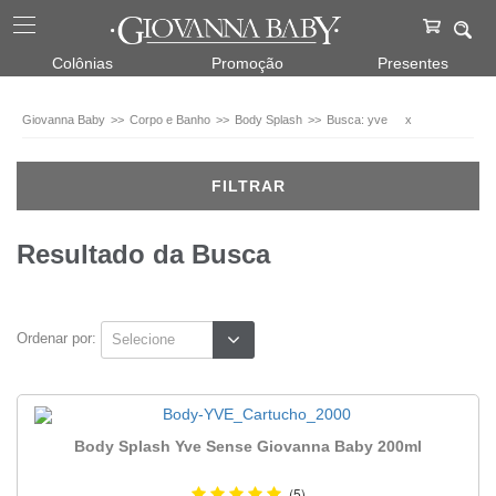
Corpo
Colônias
Promoção
Presentes
e
Banho
Giovanna Baby
Corpo e Banho
Body Splash
Busca: yve
x
Body
Splash
(1)
FILTRAR
Fragrâncias
Resultado da Busca
Yve
(1)
Ordenar por:
Body Splash Yve Sense Giovanna Baby 200ml
(5)