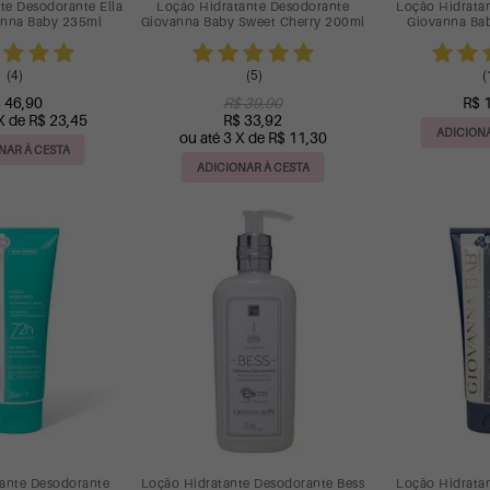
te Desodorante Ella
Loção Hidratante Desodorante
Loção Hidrata
anna Baby 235ml
Giovanna Baby Sweet Cherry 200ml
Giovanna Bab
(4)
(5)
(
 46,90
R$ 39,90
R$ 
X de R$ 23,45
R$ 33,92
ADICIONA
ou até 3 X de R$ 11,30
NAR À CESTA
ADICIONAR À CESTA
ante Desodorante
Loção Hidratante Desodorante Bess
Loção Hidrata