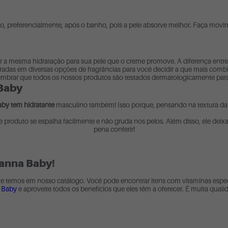
cado, preferencialmente, após o banho, pois a pele absorve melhor. Faça mov
r a mesma hidratação para sua pele que o creme promove. A diferença entre
das em diversas opções de fragrâncias para você decidir a que mais combin
mbrar que todos os nossos produtos são testados dermatologicamente para 
Baby
by tem hidratante
masculino também! Isso porque, pensando na textura da 
e produto se espalha facilmente e não gruda nos pelos. Além disso, ele deix
pena conferir!
vanna Baby!
 temos em nosso catálogo. Você pode encontrar itens com vitaminas específic
 Baby
e aproveite todos os benefícios que eles têm a oferecer. É muita quali