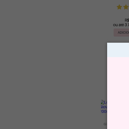
R$
ou até 3 
ADICIO
Loção Hidrat
Giovanna Baby