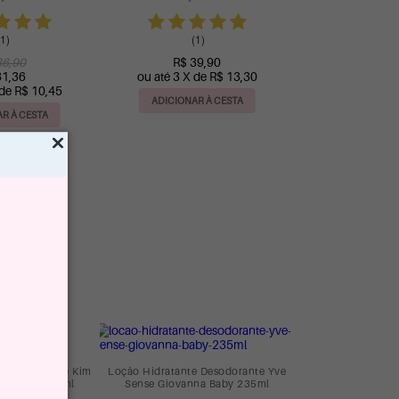
200ml
1)
(1)
36,90
R$ 39,90
31,36
ou até 3 X de R$ 13,30
 de R$ 10,45
ADICIONAR À CESTA
R À CESTA
e Desodorante Kim
Loção Hidratante Desodorante Yve
na Baby 235ml
Sense Giovanna Baby 235ml