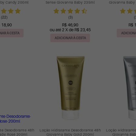
aby Candy 200ml
Sense Giovanna Baby 235ml
Giovanna Baby 
(22)
(3)
(
 18,90
R$ 46,90
R$ 
ou até 2 X de R$ 23,45
NAR À CESTA
ADICIONA
ADICIONAR À CESTA
te Desodorante 48h
Loção Hidratante Desodorante 48h
Loção Hidratant
aby Rosé 200ml
Giovanna Baby Gold 200ml
Giovanna Bab