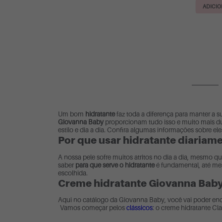
ADICIO
Um bom
hidratante
faz toda a diferença para manter a 
Giovanna Baby
proporcionam tudo isso e muito mais du
estilo e dia a dia. Confira algumas informações sobre eles
Por que usar hidratante diariam
A nossa pele sofre muitos atritos no dia a dia, mesmo q
saber
para que serve o hidratante
é fundamental, até me
escolhida.
Creme hidratante Giovanna Baby
Aqui no catálogo da Giovanna Baby, você vai poder en
Vamos começar pelos
clássicos
: o creme hidratante Cl