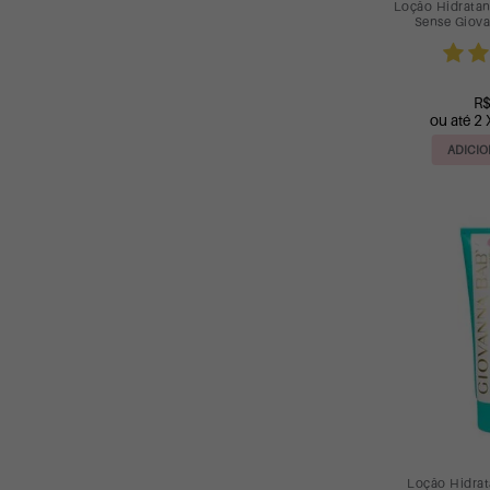
Loção Hidratan
Sense Giov
R$
ou até 2 
ADICIO
Loção Hidrat