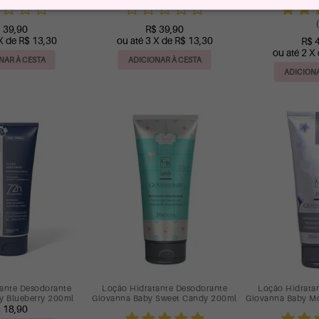
(
 39,90
R$ 39,90
X de R$ 13,30
ou até 3 X de R$ 13,30
R$ 
ou até 2 X
NAR À CESTA
ADICIONAR À CESTA
ADICIONA
ante Desodorante
Loção Hidratante Desodorante
Loção Hidrata
y Blueberry 200ml
Giovanna Baby Sweet Candy 200ml
Giovanna Baby M
 18,90