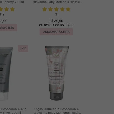
Blueberry 200ml
Giovanna Baby Moments Classic
200ml
31)
(1)
18,90
R$ 39,90
ou até 3 X de R$ 13,30
R À CESTA
ADICIONAR À CESTA
15%
e Desodorante 48h
Loção Hidratante Desodorante
y Silver 200ml
Giovanna Baby Moments Peach