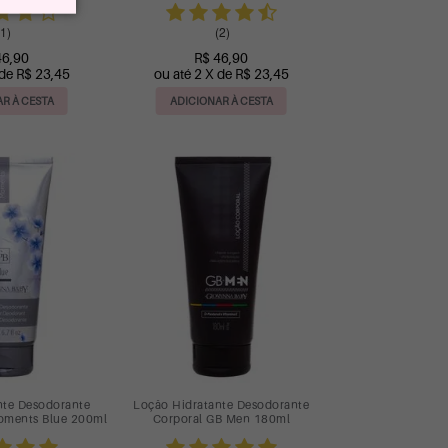
1)
(2)
46,90
R$ 46,90
 de R$ 23,45
ou até 2 X de R$ 23,45
R À CESTA
ADICIONAR À CESTA
nte Desodorante
Loção Hidratante Desodorante
oments Blue 200ml
Corporal GB Men 180ml