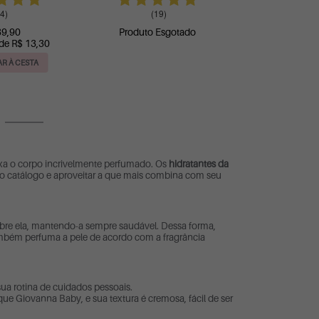
4)
(19)
39,90
Produto Esgotado
 de R$ 13,30
R À CESTA
ixa o corpo incrivelmente perfumado. Os
hidratantes da
so catálogo e aproveitar a que mais combina com seu
sobre ela, mantendo-a sempre saudável. Dessa forma,
ambém perfuma a pele de acordo com a fragrância
ua rotina de cuidados pessoais.
que Giovanna Baby, e sua textura é cremosa, fácil de ser