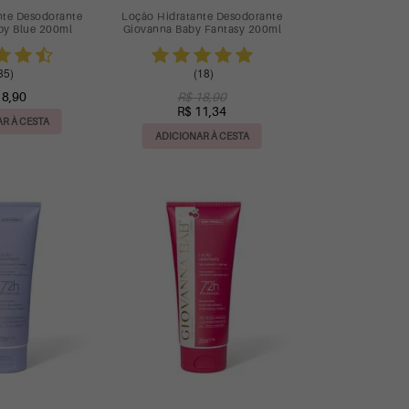
nte Desodorante
Loção Hidratante Desodorante
by Blue 200ml
Giovanna Baby Fantasy 200ml
35)
(18)
18,90
R$ 18,90
R$ 11,34
R À CESTA
ADICIONAR À CESTA