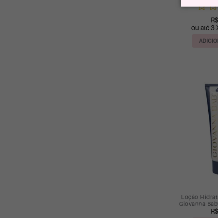
R$
ou até 3 
ADICIO
Loção Hidrat
Giovanna Bab
R$