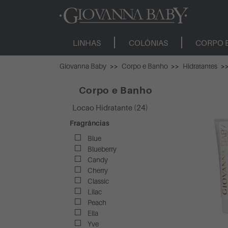
LINHAS
COLÔNIAS
CORPO 
Giovanna Baby
Corpo e Banho
Hidratantes
Corpo e Banho
Locao Hidratante (24)
Fragrâncias
Blue
Blueberry
Candy
Cherry
Classic
Lilac
Peach
Ella
Yve