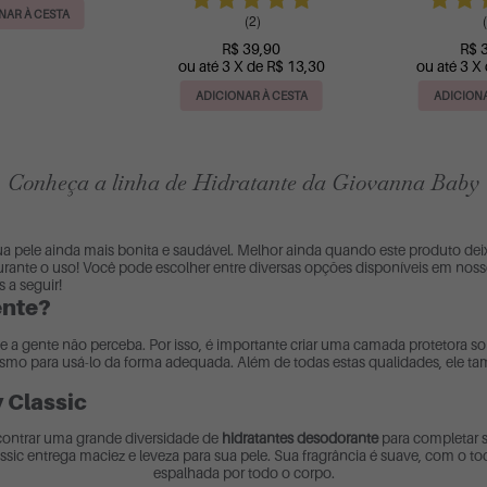
NAR À CESTA
(2)
(
R$ 39,90
R$ 
ou até 3 X de R$ 13,30
ou até 3 X
ADICIONAR À CESTA
ADICIONA
Conheça a linha de Hidratante da Giovanna Baby
sua pele ainda mais bonita e saudável. Melhor ainda quando este produto de
rante o uso! Você pode escolher entre diversas opções disponíveis em nos
 a seguir!
ente?
ue a gente não perceba. Por isso, é importante criar uma camada protetora 
smo para usá-lo da forma adequada. Além de todas estas qualidades, ele t
 Classic
contrar uma grande diversidade de
hidratantes desodorante
para completar s
assic entrega maciez e leveza para sua pele. Sua fragrância é suave, com o to
espalhada por todo o corpo.