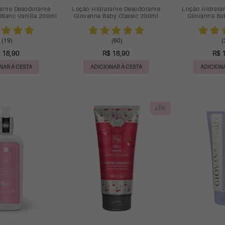
ante Desodorante
Loção Hidratante Desodorante
Loção Hidrata
Blanc Vanilla 200ml
Giovanna Baby Classic 200ml
Giovanna Ba
(19)
(60)
(
 18,90
R$ 18,90
R$ 
NAR À CESTA
ADICIONAR À CESTA
ADICIONA
15%