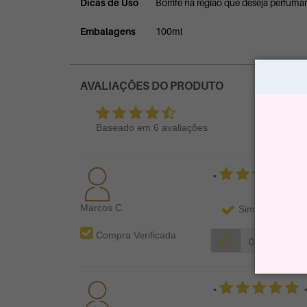
Dicas de Uso
Borrife na região que deseja perfumar
Embalagens
100ml
AVALIAÇÕES DO PRODUTO
Baseado em
6
avaliações
•
Marcos C.
Sim, recomenda
Compra Verificada
0
•