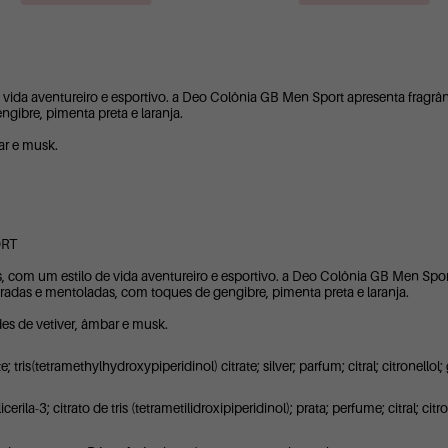
 vida aventureiro e esportivo. a Deo Colônia GB Men Sport apresenta fragr
ibre, pimenta preta e laranja.
ar e musk.
ORT
, com um estilo de vida aventureiro e esportivo. a Deo Colônia GB Men Spor
das e mentoladas, com toques de gengibre, pimenta preta e laranja.
es de vetiver, âmbar e musk.
 tris(tetramethylhydroxypiperidinol) citrate; silver; parfum; citral; citronellol;
icerila-3; citrato de tris (tetrametilidroxipiperidinol); prata; perfume; citral; cit