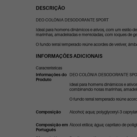
DESCRIÇÃO
DEO COLÔNIA DESODORANTE SPORT
Ideal para homens dinâmicos e ativos, com um estilo de
marinhas, amadeiradas e mentoladas, com toques de geng
O fundo terral temperado reúne acordes de vetiver, âmb
INFORMAÇÕES ADICIONAIS
Características
Informações do
DEO COLÔNIA DESODORANTE SP
Produto
Ideal para homens dinâmicos e ativos
combinando notas marinhas, amadeira
O fundo terral temperado reúne acord
Composição
Alcohol; aqua; polyglyceryl-3 caprylate;
Composição em
Álcool etílica; água; caprilato de poligl
Português