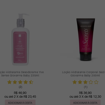
Next
ay Preventivo de Assaduras Baby &
Desodorante Aerosol 72h Blan
y & Gaby Giovanna Baby
Vanilla 150ml
150ml
(13)
(1)
R$ 25,90
R$ 16,90
ou até 2 X de R$ 12,95
R$ 14,36
ADICIONAR À CESTA
ADICIONAR À CESTA