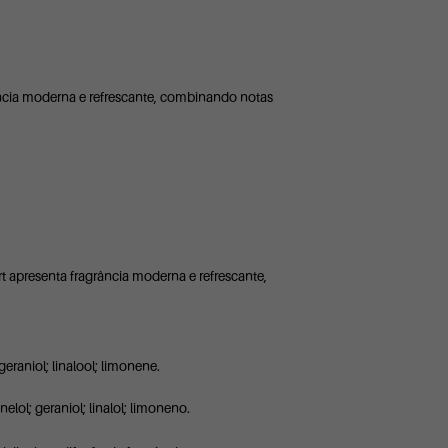
ância moderna e refrescante, combinando notas
t apresenta fragrância moderna e refrescante,
 geraniol; linalool; limonene.
ronelol; geraniol; linalol; limoneno.