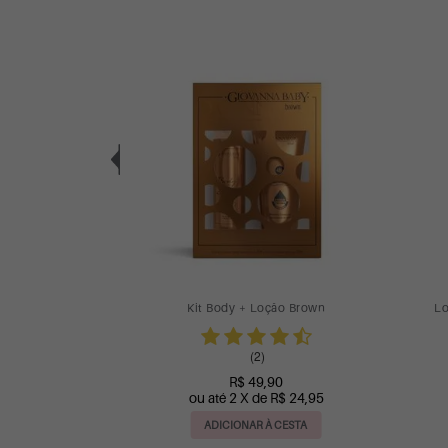
 72h Giovanna
Loção Hidratante Baby & Kids 200ml
Spr
150ml
Kids Gib
(32)
R$ 22,00
0
R$ 19,90
CESTA
ADICIONAR À CESTA