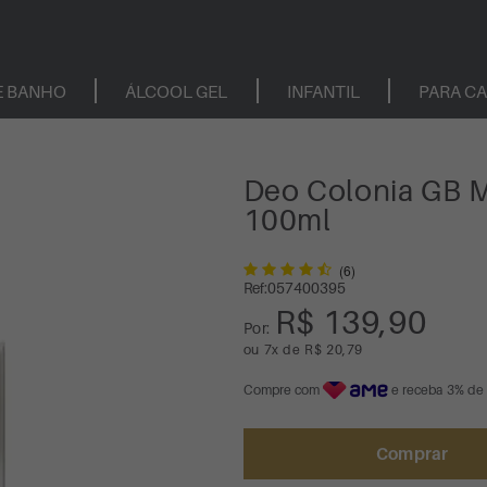
E BANHO
ÁLCOOL GEL
INFANTIL
PARA C
Deo Colonia GB 
100ml
(6)
Ref:
057400395
R$ 139,90
Por:
ou
7
x
de
R$ 20,79
Compre com
e receba 3% de
Comprar