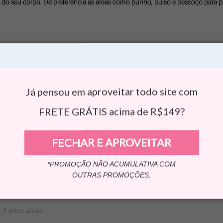
 do seu corpo. Dê preferência as áreas como punho, pulso e pescoço para priv
Já pensou em aproveitar todo site com
FRETE GRÁTIS acima de R$149?
•
2 anos atrás
FECHAR E APROVEITAR
ria este produto a um amigo
*PROMOÇÃO NÃO ACUMULATIVA COM
OUTRAS PROMOÇÕES.
Compartilhar...
0
•
2 anos atrás