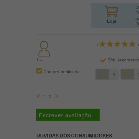
O
O
p
Loja
O
•
T.....
Sim, recomenda
Compra Verificada
0
1
2
Escrever avaliação...
DÚVIDAS DOS CONSUMIDORES