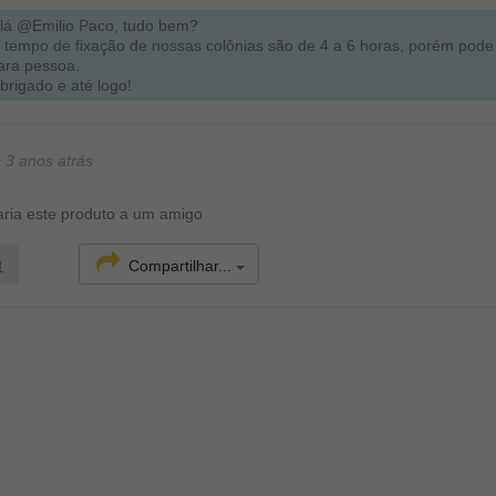
lá @Emilio Paco, tudo bem?
 tempo de fixação de nossas colônias são de 4 a 6 horas, porém pode
ara pessoa.
brigado e até logo!
•
3 anos atrás
ria este produto a um amigo
Compartilhar...
1