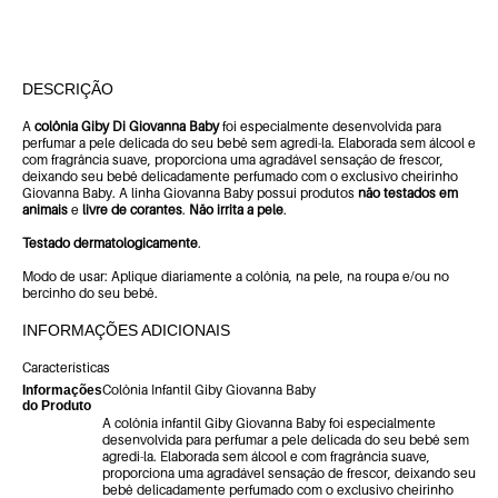
DESCRIÇÃO
A
colônia Giby Di Giovanna Baby
foi especialmente desenvolvida para
perfumar a pele delicada do seu bebê sem agredi-la. Elaborada sem álcool e
com fragrância suave, proporciona uma agradável sensação de frescor,
deixando seu bebê delicadamente perfumado com o exclusivo cheirinho
Giovanna Baby. A linha Giovanna Baby possui produtos
não testados em
animais
e
livre de corantes
.
Não irrita a pele
.
Testado dermatologicamente
.
Modo de usar: Aplique diariamente a colônia, na pele, na roupa e/ou no
bercinho do seu bebê.
INFORMAÇÕES ADICIONAIS
Características
Colônia Infantil Giby Giovanna Baby
Informações
do Produto
A colônia infantil Giby Giovanna Baby foi especialmente
desenvolvida para perfumar a pele delicada do seu bebê sem
agredi-la. Elaborada sem álcool e com fragrância suave,
proporciona uma agradável sensação de frescor, deixando seu
bebê delicadamente perfumado com o exclusivo cheirinho