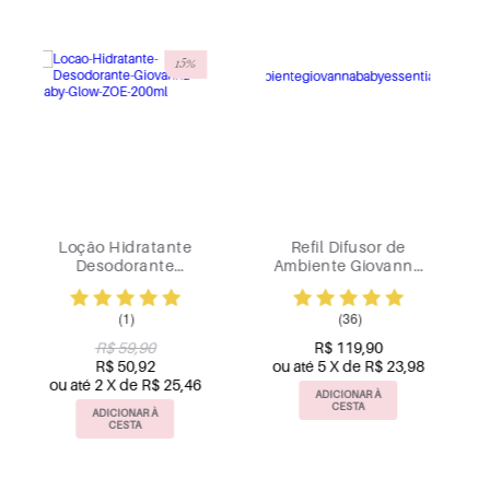
15%
Desodorante Aero
Condicionador
96hrs Clinical
Giovanna Baby
Delicate 200ml
Nutritive Classic
235ml
(1)
(22)
R$ 19,90
R$ 28,90
R$ 16,92
R$ 19,90
ADICIONAR À
ADICIONAR À
CESTA
CESTA