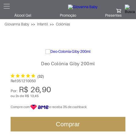
Álcool Gel
Promoção
Presentes
Giovanna Baby
Infantil
Colônias
Deo Colônia Giby 200ml
(32)
Ref:
051210050
R$ 26,90
Por:
ou
2
x
de
R$ 13,45
Compre com
e receba 3% de cashback
Comprar