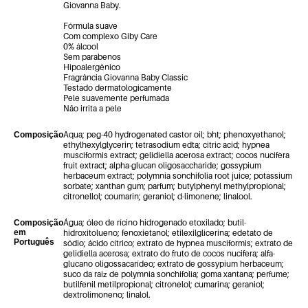
Giovanna Baby.
Fórmula suave
Com complexo Giby Care
0% álcool
Sem parabenos
Hipoalergênico
Fragrância Giovanna Baby Classic
Testado dermatologicamente
Pele suavemente perfumada
Não irrita a pele
Aqua; peg-40 hydrogenated castor oil; bht; phenoxyethanol;
Composição
ethylhexylglycerin; tetrasodium edta; citric acid; hypnea
musciformis extract; gelidiella acerosa extract; cocos nucifera
fruit extract; alpha-glucan oligosaccharide; gossypium
herbaceum extract; polymnia sonchifolia root juice; potassium
sorbate; xanthan gum; parfum; butylphenyl methylpropional;
citronellol; coumarin; geraniol; d-limonene; linalool.
Água; óleo de rícino hidrogenado etoxilado; butil-
Composição
em
hidroxitolueno; fenoxietanol; etilexilglicerina; edetato de
Português
sódio; ácido cítrico; extrato de hypnea musciformis; extrato de
gelidiella acerosa; extrato do fruto de cocos nucifera; alfa-
glucano oligossacarídeo; extrato de gossypium herbaceum;
suco da raiz de polymnia sonchifolia; goma xantana; perfume;
butilfenil metilpropional; citronelol; cumarina; geraniol;
dextrolimoneno; linalol.