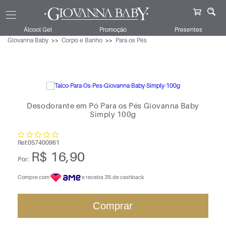
Álcool Gel
Promoção
Presentes
Giovanna Baby
Corpo e Banho
Para os Pés
Desodorante em Pó Para os Pés Giovanna Baby
Simply 100g
Ref:
057400961
R$ 16,90
Por:
Compre com
e receba 3% de cashback
Comprar