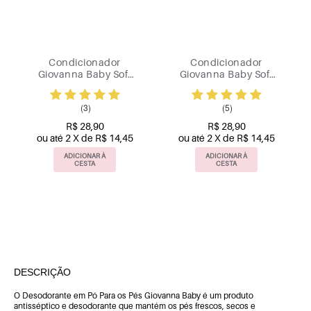
Condicionador
Condicionador
Giovanna Baby Soft
Giovanna Baby Soft
Blanc Vanilla 235ml
Classic 235ml
(3)
(5)
R$ 28,90
R$ 28,90
ou até 2 X de R$ 14,45
ou até 2 X de R$ 14,45
ADICIONAR À
ADICIONAR À
CESTA
CESTA
DESCRIÇÃO
O Desodorante em Pó Para os Pés Giovanna Baby é um produto
antisséptico e desodorante que mantém os pés frescos, secos e