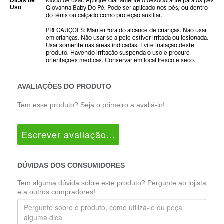
Modo de usar: Aplique diariamente o desodorante para os pés
Dicas de
Uso
Giovanna Baby Do Pé. Pode ser aplicado nos pés, ou dentro
do tênis ou calçado como proteção auxiliar.
PRECAUÇÕES: Manter fora do alcance de crianças. Não usar
em crianças. Não usar se a pele estiver irritada ou lesionada.
Usar somente nas áreas indicadas. Evite inalação deste
produto. Havendo irritação suspenda o uso e procure
orientações médicas. Conservar em local fresco e seco.
AVALIAÇÕES DO PRODUTO
Tem esse produto? Seja o primeiro a avaliá-lo!
Escrever avaliação...
DÚVIDAS DOS CONSUMIDORES
Tem alguma dúvida sobre este produto? Pergunte ao lojista
e a outros compradores!