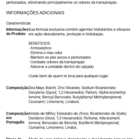
perfumados, eliminando principalmente os odores da transpiração.
INFORMAÇÕES ADICIONAIS
Características
Sua fórmula exclusiva contém agentes hidratantes e eficazes
Informações
do Produto
em ação desodorante, proteção e hidratação.
BENEFÍCIOS:
- Antisséptico
- Elimina o mau odor
- Mantém os pés secos e perfumados
- Combate odores da transpiração
- Absorve a umidade dentro do calçado
Cuide bem de quem te leva para qualquer lugar.
Zea Mays Starch; Zinc Stearate; Sodium Bicarbonate;
Composição
Decylene Glycol; 1;2-Hexanediol; Parfum; Alpha-Isomethyl
Ionone; Benzyl Benzoate; Butylphenyl Methylpropional;
Coumarin; Limonene; Linalool.
Amido de Milho; Estearato de Zinco; Bicarbonato de Sódio;
Composição
em
Decileno Glicol; 1;2-Hexanodiol; Perfume; Alfa-Isometil
Português
Ionona; Benzoato de Benzila; Butilfenil Metilpropional;
Cumarina; Limoneno; Linalol.