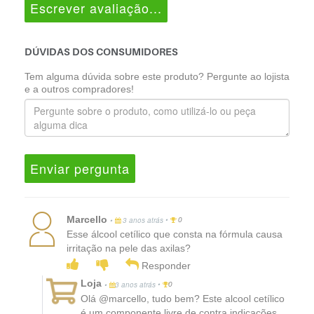
Escrever avaliação...
DÚVIDAS DOS CONSUMIDORES
Tem alguma dúvida sobre este produto? Pergunte ao lojista
e a outros compradores!
Enviar pergunta
Marcello
•
•
3 anos atrás
0
Esse álcool cetílico que consta na fórmula causa
irritação na pele das axilas?
Responder
Loja
•
•
3 anos atrás
0
Olá @marcello, tudo bem? Este alcool cetílico
é um componente livre de contra indicações.