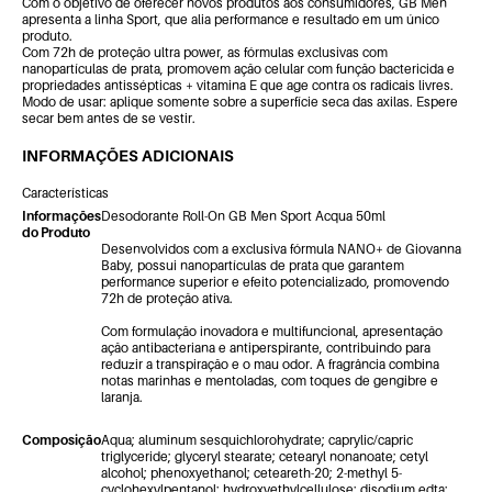
Com o objetivo de oferecer novos produtos aos consumidores, GB Men
apresenta a linha Sport, que alia performance e resultado em um único
produto.
Com 72h de proteção ultra power, as fórmulas exclusivas com
nanopartículas de prata, promovem ação celular com função bactericida e
propriedades antissépticas + vitamina E que age contra os radicais livres.
Modo de usar: aplique somente sobre a superfície seca das axilas. Espere
secar bem antes de se vestir.
INFORMAÇÕES ADICIONAIS
Características
Informações
Desodorante Roll-On GB Men Sport Acqua 50ml
do Produto
Desenvolvidos com a exclusiva fórmula NANO+ de Giovanna
Baby, possui nanopartículas de prata que garantem
performance superior e efeito potencializado, promovendo
72h de proteção ativa.
Com formulação inovadora e multifuncional, apresentação
ação antibacteriana e antiperspirante, contribuindo para
reduzir a transpiração e o mau odor. A fragrância combina
notas marinhas e mentoladas, com toques de gengibre e
laranja.
Composição
Aqua; aluminum sesquichlorohydrate; caprylic/capric
triglyceride; glyceryl stearate; cetearyl nonanoate; cetyl
alcohol; phenoxyethanol; ceteareth-20; 2-methyl 5-
cyclohexylpentanol; hydroxyethylcellulose; disodium edta;