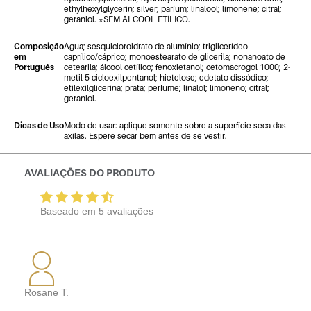
ethylhexylglycerin; silver; parfum; linalool; limonene; citral;
geraniol. *SEM ÁLCOOL ETÍLICO.
Composição
Água; sesquicloroidrato de alumínio; triglicerídeo
em
caprílico/cáprico; monoestearato de glicerila; nonanoato de
Português
cetearila; álcool cetílico; fenoxietanol; cetomacrogol 1000; 2-
metil 5-cicloexilpentanol; hietelose; edetato dissódico;
etilexilglicerina; prata; perfume; linalol; limoneno; citral;
geraniol.
Dicas de Uso
Modo de usar: aplique somente sobre a superfície seca das
axilas. Espere secar bem antes de se vestir.
AVALIAÇÕES DO PRODUTO
Baseado em
5
avaliações
Rosane T.