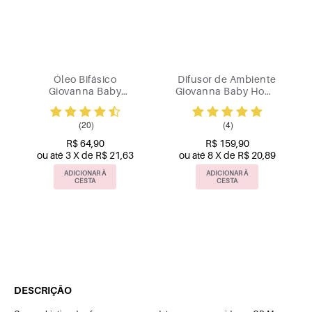
Ambiente
Sabonete Giovanna
Loção Hidratant
aby Home
Baby Essentials 120g
Corporal Secret
235ml
Giovanna Baby
200ml
(1)
R$ 39,90
,90
R$ 23,94
R$ 36,90
 R$ 20,89
ou até 2 X de R$ 11,97
ou até 3 X de R$ 12
R À
ADICIONAR À
ADICIONAR À
A
CESTA
CESTA
DESCRIÇÃO