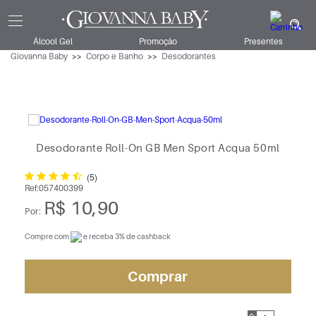
Álcool Gel
Promoção
Presentes
Giovanna Baby
Corpo e Banho
Desodorantes
Desodorante Roll-On GB Men Sport Acqua 50ml
(5)
Ref:
057400399
R$ 10,90
Por:
Compre com
e receba 3% de cashback
Comprar