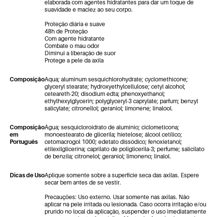
elaborada com agentes hidratantes para dar um toque de
suavidade e maciez ao seu corpo.
Proteção diária e suave
48h de Proteção
Com agente hidratante
Combate o mau odor
Diminui a liberação de suor
Protege a pele da axila
Composição
Aqua; aluminum sesquichlorohydrate; cyclomethicone;
glyceryl stearate; hydroxyethylcellulose; cetyl alcohol;
ceteareth-20; disodium edta; phenoxyethanol;
ethylhexylglycerin; polyglyceryl-3 caprylate; parfum; benzyl
salicylate; citronellol; geraniol; limonene; linalool.
Composição
Água; sesquicloroidrato de alumínio; ciclometicona;
em
monoestearato de glicerila; hietelose; álcool cetílico;
Português
cetomacrogol 1000; edetato dissódico; fenoxietanol;
etilexilglicerina; caprilato de poliglicerila-3; perfume; salicilato
de benzila; citronelol; geraniol; limoneno; linalol.
Dicas de Uso
Aplique somente sobre a superfície seca das axilas. Espere
secar bem antes de se vestir.
Precauções: Uso externo. Usar somente nas axilas. Não
aplicar na pele irritada ou lesionada. Caso ocorra irritação e/ou
prurido no local da aplicação, suspender o uso imediatamente