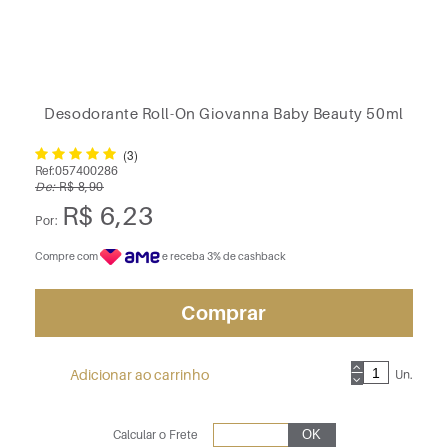
Desodorante Roll-On Giovanna Baby Beauty 50ml
(3)
Ref:
057400286
De:
R$ 8,90
R$ 6,23
Por:
Compre com
e receba 3% de cashback
Comprar
Adicionar ao carrinho
Un.
Calcular o Frete