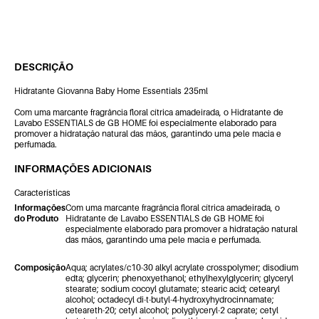
DESCRIÇÃO
Hidratante Giovanna Baby Home Essentials 235ml
Com uma marcante fragrância floral cítrica amadeirada, o Hidratante de
Lavabo ESSENTIALS de GB HOME foi especialmente elaborado para
promover a hidratação natural das mãos, garantindo uma pele macia e
perfumada.
INFORMAÇÕES ADICIONAIS
Características
Informações
Com uma marcante fragrância floral cítrica amadeirada, o
do Produto
Hidratante de Lavabo ESSENTIALS de GB HOME foi
especialmente elaborado para promover a hidratação natural
das mãos, garantindo uma pele macia e perfumada.
Composição
Aqua; acrylates/c10-30 alkyl acrylate crosspolymer; disodium
edta; glycerin; phenoxyethanol; ethylhexylglycerin; glyceryl
stearate; sodium cocoyl glutamate; stearic acid; cetearyl
alcohol; octadecyl di-t-butyl-4-hydroxyhydrocinnamate;
ceteareth-20; cetyl alcohol; polyglyceryl-2 caprate; cetyl