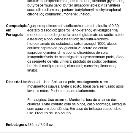
lactate; isopropanolamine; dimethicone; soybean glycerides;
butyrospermum parkii butter unsaponifiables; vitis vinifera
seed oil; sodium pca; parfum; butylphenyl methylpropional;
citronellol; coumarin; limonene; linalool.
Composição
Água; crospolímero de acrilatos/acrilato de alquila c10-30;
em
edetato dissódico; glicerol; fenoxietanol; etilexilglicerina;
Português
monoestearato de glicerila; cocoil glutamato de sódio; ácido
esteárico; álcool cetoestearílico; di-t-butil-4-hidróxi-
hidrocinamato de octadecila; cetomacrogol 1000; álcool
cetílico; caprato de poliglicerila-2; lactato de cetila;
isopropanolamina; dimeticona; glicerídeos de soja;
insaponificáveis de manteiga de butyrospermum parkii; óleo
da semente de vitis vinífera; pidolato de sódio; perfume;
butilfenil metilpropional; citronelol; cumarina; limoneno;
linalol.
Dicas de Uso
Modo de Usar: Aplicar na pele, massageando-a em
movimentos suaves. Evite o rosto. Ideal para ser usado após
lavar as mãos. Pode ser usado diariamente.
Precauções: Uso externo. Mantenha fora do alcance das
crianças. Evite contato com os olhos, caso aconteça, enxágue
com água em abundância. Em caso de irritação suspenda o
uso. Produto de uso adulto.
Embalagens
235ml / 7.9 fl oz