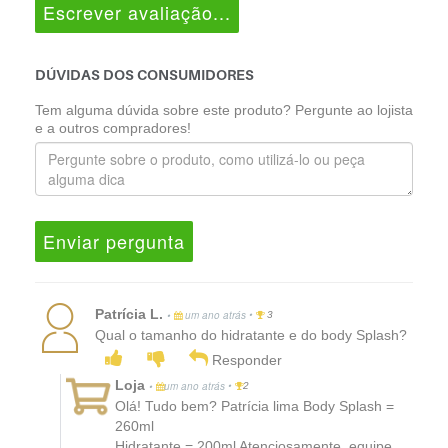
Escrever avaliação...
DÚVIDAS DOS CONSUMIDORES
Tem alguma dúvida sobre este produto? Pergunte ao lojista
e a outros compradores!
Enviar pergunta
Patrícia L.
•
•
um ano atrás
3
Qual o tamanho do hidratante e do body Splash?
Responder
Loja
•
•
um ano atrás
2
Olá! Tudo bem? Patrícia lima Body Splash =
260ml
Hidratante = 200ml Atenciosamente, equipe