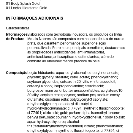
01 Body Splash Gold
01 Loção Hidratante Gold
INFORMAÇÕES ADICIONAIS
Características
Informações
Elaborados com tecnologia inovadora, os produtos da linha
do Produto
Metais Nobres são compostos com nanopartículas de ouro e
prata, que garantem performance superior e ação
potencializada. Entre seus principais benefícios, destacam-se
as propriedades antioxidantes, anti-inflamatórias,
antimicrobianas,antissépticas e estimulantes, além do
combate ao envelhecimento precoce da pele.
Composição
Loção hidratante: aqua; cetyl alcohol; cetearyl nonanoate;
glycerin; glyceryl stearate; cetyl lactate; phenoxyethanol;
soybean glycerides; ceteareth-20; vitis vinifera seed oil;
cetearyl alcohol; isopropanolamine; stearic acid;
butyrospermum parkii butter unsaponifiables; acrylates/c10-
30 alkyl acrylate crosspolymer; sodium pca; sodium cocoyl
glutamate; disodium edta; polyglyceryl-3 caprylate;
ethylhexylglycerin; octadecyl di-t-butyl-4-
hydroxyhydrocinnamate; ci 77891; synthetic fluorphlogopite;
ci 77491; citric acid; gold; parfum; alpha-isomethyl ionone;
benzyl benzoate; coumarin; hydroxycitronellal. / body splash:
aqua; hydroxyethyl urea; alcohol;
tris(tetramethylhydroxypiperidinol) citrate; phenoxyethanol;
ethylhexylglycerin; synthetic fluorphlogopite; ci 77891; ci