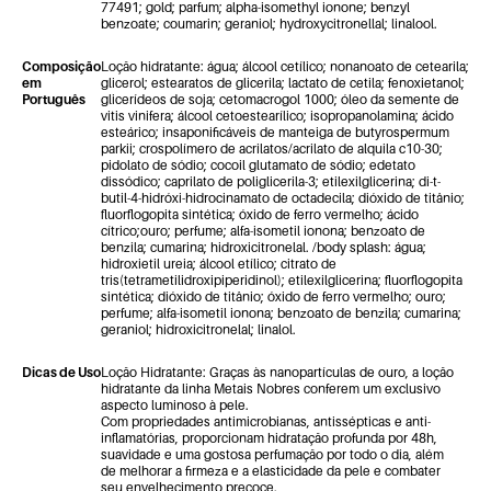
77491; gold; parfum; alpha-isomethyl ionone; benzyl
benzoate; coumarin; geraniol; hydroxycitronellal; linalool.
Composição
Loção hidratante: água; álcool cetílico; nonanoato de cetearila;
em
glicerol; estearatos de glicerila; lactato de cetila; fenoxietanol;
Português
glicerídeos de soja; cetomacrogol 1000; óleo da semente de
vitis vinifera; álcool cetoestearílico; isopropanolamina; ácido
esteárico; insaponificáveis de manteiga de butyrospermum
parkii; crospolímero de acrilatos/acrilato de alquila c10-30;
pidolato de sódio; cocoil glutamato de sódio; edetato
dissódico; caprilato de poliglicerila-3; etilexilglicerina; di-t-
butil-4-hidróxi-hidrocinamato de octadecila; dióxido de titânio;
fluorflogopita sintética; óxido de ferro vermelho; ácido
cítrico;ouro; perfume; alfa-isometil ionona; benzoato de
benzila; cumarina; hidroxicitronelal. /body splash: água;
hidroxietil ureia; álcool etílico; citrato de
tris(tetrametilidroxipiperidinol); etilexilglicerina; fluorflogopita
sintética; dióxido de titânio; óxido de ferro vermelho; ouro;
perfume; alfa-isometil ionona; benzoato de benzila; cumarina;
geraniol; hidroxicitronelal; linalol.
Dicas de Uso
Loção Hidratante: Graças às nanopartículas de ouro, a loção
hidratante da linha Metais Nobres conferem um exclusivo
aspecto luminoso à pele.
Com propriedades antimicrobianas, antissépticas e anti-
inflamatórias, proporcionam hidratação profunda por 48h,
suavidade e uma gostosa perfumação por todo o dia, além
de melhorar a firmeza e a elasticidade da pele e combater
seu envelhecimento precoce.