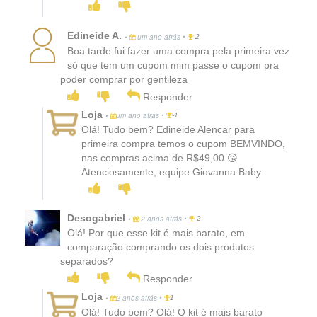
Edineide A.
•
•
um ano atrás
2
Boa tarde fui fazer uma compra pela primeira vez
só que tem um cupom mim passe o cupom pra
poder comprar por gentileza
Responder
Loja
•
•
um ano atrás
-1
Olá! Tudo bem? Edineide Alencar para
primeira compra temos o cupom BEMVINDO,
nas compras acima de R$49,00.😘
Atenciosamente, equipe Giovanna Baby
Desogabriel
•
•
2 anos atrás
2
Olá! Por que esse kit é mais barato, em
comparação comprando os dois produtos
separados?
Responder
Loja
•
•
2 anos atrás
1
Olá! Tudo bem? Olá! O kit é mais barato