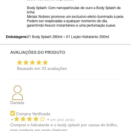
Body Splash: Com nanopartículas de ouro a Body Splash da
linha
Metais Nobres promove um exclusivo efeito iluminado à pele.
Podem ser reaplicadas a qualquer momento do dia,
garantindo frescor instantâneo e uma perfumação suave.
Embalagens
01 Body Splash 260ml + 01 Loção Hidratante 200ml
AVALIAÇÕES DO PRODUTO
Baseado em
33
avaliações
Daniela
Compra Verificada
•
•
um ano atrás
Comprei o hidratante e o body splash por causa do brilho,
mas poderia ser mais cheiroso.