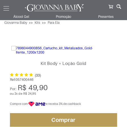
Álcool Gel
Promoção
Presentes
Giovanna Baby
Kits
Para Ela
Kit Body + Loção Gold
(33)
Ref:
057400446
R$ 49,90
Por:
ou
2
x
de
R$ 24,95
Compre com
e receba 3% de cashback
Comprar