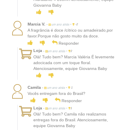
Giovanna Baby
Marcia V.
•
•
um ano atrás
-2
A fragrância é doce /cítrico ou amadeirado,por
favor.Porque não gosto muito da doce.
Responder
Loja
•
•
um ano atrás
2
Olá! Tudo bem? Marcia Valéria É levemente
adocicada com um toque floral.
Atenciosamente, equipe Giovanna Baby
Camila
•
•
um ano atrás
1
Vocês entregam fora do Brasil?
Responder
Loja
•
•
um ano atrás
1
Olá! Tudo bem? Camila não realizamos
entregas fora do Brasil. Atenciosamente,
equipe Giovanna Baby