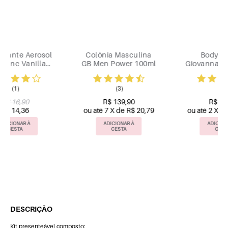
Colônia Masculina
Body Splash
GB Men Power 100ml
Giovanna Baby Silver
260ml
(3)
(4)
R$ 139,90
R$ 46,90
ou até 7 X de R$ 20,79
ou até 2 X de R$ 23,45
ADICIONAR À
ADICIONAR À
CESTA
CESTA
DESCRIÇÃO
Kit presenteável composto: