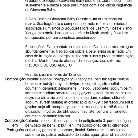
O Sabonete vegetal Giovanna Baby Moments Classic 90g, limpa
suavemente e deixa a pele perfumada com a deliciosa fragrância
da Giovanna Baby.
A Deo Colônia Giovanna Baby Classic é um outro ícone da
marca. Sua fragrância é composta por nota refrescante natural
associada a um singelo Bouquet Floral de Jasmim, Rosa e Ylang-
Ylang em perfeita harmonia com fundo Musk, Vanilla, Powdery
enriquecido por um complexo amadeirado.
Precauções: Evite contato com os olhos. Caso aconteça enxague
abundantemente. Não aplicar sobre a pele ferida ou irritada. Em
caso de irritação ou alergia, suspenda o uso e procure orientação
médica. Manter fora do alcance das crianças. Uso externo.
PRODUTO DE USO ADULTO.
Restrito para menores de 12 anos
Composição
Colônia: alcohol; polyglyceryl-3 caprylate; parfum; aqua; benzyl
benzoate; butylphenyl methylpropional; citral; citronellol;
coumarin; geraniol; d-limonene; linalool. Sabonete: sodium palm
kernelate; sodium stearate; aqua; glycerin; sodium palmate; zea
mays starch; citric acid; paraffinum liquidum; sodium chloride;
sodium laureth sulfate; etidronic acid; ci77891; tetrasodium edta;
glycine soja oil; tocopheryl acetate; macadamia ternifolia seed
oil; sodium hydroxide; bht; sodium sulfate; parfum; citronellol;
coumarin; geraniol; linalool.
Composição
Colônia: álcool etílico; caprilato de poliglicerila-3; perfume; água;
em
benzoato de benzila; butilfenil metilpropional; citral; citronelol;
Português
cumarina; geraniol; limoneno; linalol. Sabonete: sal sódico de
semente de palma; estearato de sódio; água; glicerol; sal sódico