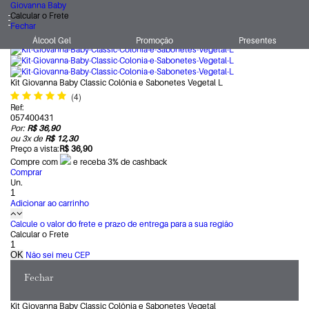
Giovanna Baby
Giovanna Baby
Kits
Calcular o Frete
Para Ela
Fechar
Álcool Gel
Promoção
Presentes
Kit Giovanna Baby Classic Colônia e Sabonetes Vegetal L
(4)
Ref:
057400431
Por:
R$ 36,90
ou
3
x
de
R$ 12,30
Preço a vista:
R$ 36,90
Compre com
e receba 3% de cashback
Comprar
Un.
Adicionar ao carrinho
Calcule o valor do frete e prazo de entrega para a sua região
Calcular o Frete
Não sei meu CEP
Fechar
Kit Giovanna Baby Classic Colônia e Sabonetes Vegetal