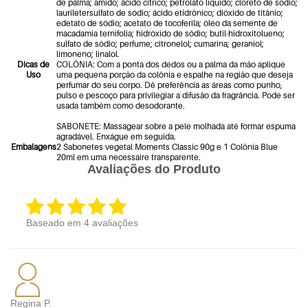
de palma; amido; ácido cítrico; petrolato líquido; cloreto de sódio;
lauriletersulfato de sódio; ácido etidrônico; dióxido de titânio;
edetato de sódio; acetato de tocoferila; óleo da semente de
macadamia ternifolia; hidróxido de sódio; butil-hidroxitolueno;
sulfato de sódio; perfume; citronelol; cumarina; geraniol;
limoneno; linalol.
Dicas de
COLÔNIA: Com a ponta dos dedos ou a palma da mão aplique
Uso
uma pequena porção da colônia e espalhe na região que deseja
perfumar do seu corpo. Dê preferência as áreas como punho,
pulso e pescoço para privilegiar a difusão da fragrância. Pode ser
usada também como desodorante.
SABONETE: Massagear sobre a pele molhada até formar espuma
agradável. Enxágue em seguida.
Embalagens
2 Sabonetes vegetal Moments Classic 90g e 1 Colônia Blue
20ml em uma necessaire transparente.
Avaliações do Produto
Baseado em
4
avaliações
Regina P.