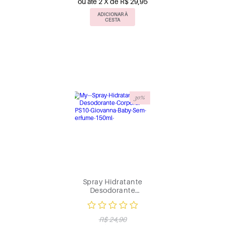
ou até 2 X de R$ 29,95
ADICIONAR À
CESTA
30%
Spray Hidratante
Desodorante
Corporal Aerossol
FPS10 150ml Sem
Perfume
R$ 24,90