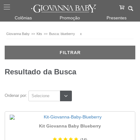
Kits
Colônias
Promoção
Presentes
Para
Ela
Giovanna Baby
Kits
Busca: blueberry
x
(1)
FILTRAR
Marca
Giovanna
Resultado da Busca
Baby
(1)
Fragrâncias
Ordenar por:
Blueberry
(1)
Kit Giovanna Baby Blueberry
(14)