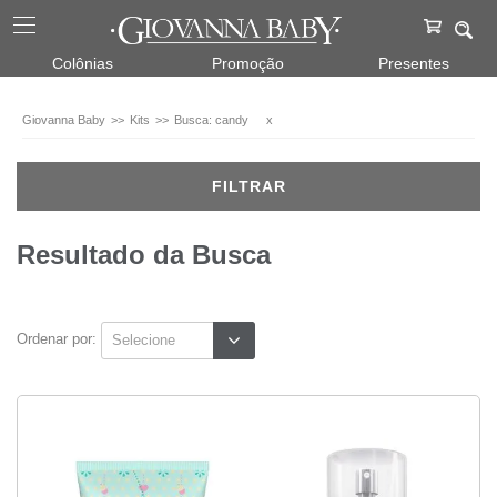
Kits
Colônias
Promoção
Presentes
Para
Ela
Giovanna Baby
Kits
Busca: candy
x
(1)
FILTRAR
Marca
Giovanna
Resultado da Busca
Baby
(1)
Fragrâncias
Ordenar por:
Candy
(1)