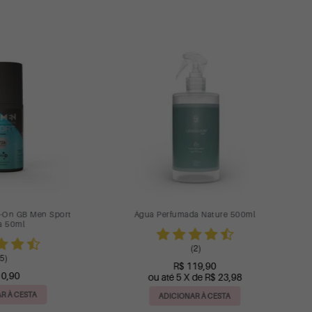
15%
Next
odorante Aerosol 72h Blue 150ml
Condicionador Giovanna Bab
Nutritive Blue 235ml
(1)
(7)
R$ 16,90
R$ 28,90
R$ 14,36
ou até 2 X de R$ 14,45
ADICIONAR À CESTA
ADICIONAR À CESTA