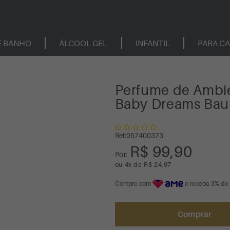
E BANHO
ÁLCOOL GEL
INFANTIL
PARA C
Perfume de Ambi
Baby Dreams Bau
Ref:
057400373
R$ 99,90
Por:
ou
4
x
de
R$ 24,97
Compre com
e receba 3% de
Comprar