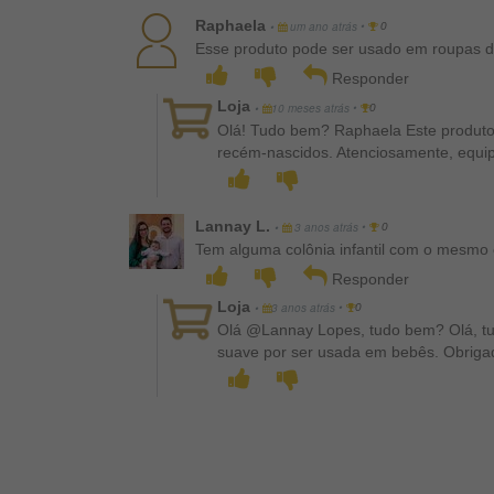
Raphaela
•
•
um ano atrás
0
Esse produto pode ser usado em roupas d
Responder
Loja
•
•
10 meses atrás
0
Olá! Tudo bem? Raphaela Este produto
recém-nascidos. Atenciosamente, equi
Lannay L.
•
•
3 anos atrás
0
Tem alguma colônia infantil com o mesmo 
Responder
Loja
•
•
3 anos atrás
0
Olá @Lannay Lopes, tudo bem? Olá, tu
suave por ser usada em bebês. Obrigad