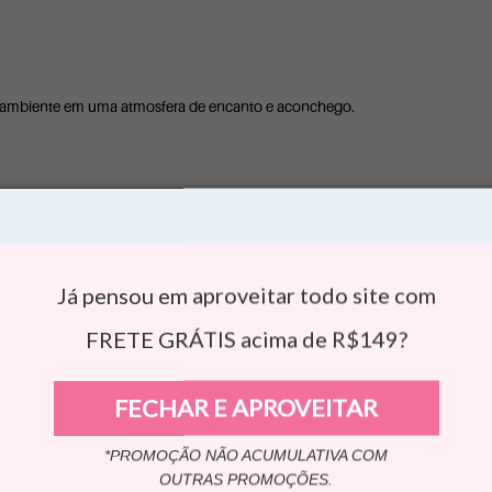
 ambiente em uma atmosfera de encanto e aconchego.
aby Dreams Baunilha
 gostosura envolve o ambiente em uma atmosfera de encanto e aconchego
cance das crianças.
Já pensou em aproveitar todo site com
ris(Tetramethylhydroxypiperidinol) Citrate; Parfum; Alpha-Isomethyl Ionone;
FRETE GRÁTIS acima de R$149?
; citrato de tris (tetrametilidroxipiperidinol); perfume; alfa-isometil ionona; cum
FECHAR E APROVEITAR
etamente no ar, na quantidade desejada. Espere alguns minutos e avalie se
duto facilmente inflamável.
*PROMOÇÃO NÃO ACUMULATIVA COM
OUTRAS PROMOÇÕES.