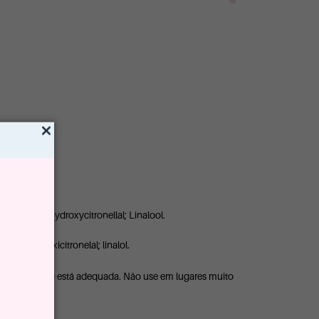
.
 Coumarin; Hydroxycitronellal; Linalool.
arina; hidroxicitronelal; linalol.
 a intensidade está adequada. Não use em lugares muito