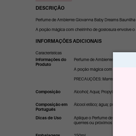
DESCRIÇÃO
Perfume de Ambiente Giovanna Baby Dreams Baunilha
A poção mágica com cheirinho de gostosura envolve o
INFORMAÇÕES ADICIONAIS
Características
Informações do
Perfume de Ambiente Giovanna B
Produto
A poção mágica com cheirinho de
PRECAUÇÕES: Mantenha fora do al
Composição
Alcohol; Aqua; Propylene Glycol; T
Composição em
Álcool etílico; água; propilenoglicol
Português
Dicas de Uso
Aplique o Perfume de Ambiente dir
quentes ou próximos a chamas. Pro
Embalagens
150ml