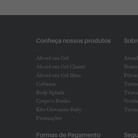
Conheça nossos produtos
Sobre
Álcool em Gel
Atend
Álcool em Gel Classic
Nossa 
Álcool em Gel Blue
Priva
Colônias
Termo
Body Splash
Troca
Corpo e Banho
Venda
Kits Giovanna Baby
Turma
Promoções
Formas de Pagamento
Segu