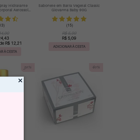
pray Hidratante
Sabonete em Barra Vegetal Classic
rporal Aerossol
Giovanna Baby 90G
 Giovanna Baby
13)
(15)
34,90
R$ 5,99
24,43
R$ 5,09
 de R$ 12,21
ADICIONAR À CESTA
R À CESTA
30%
40%