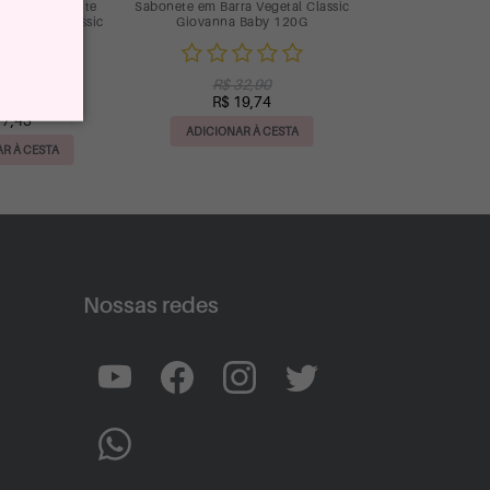
nte Desodorante
Sabonete em Barra Vegetal Classic
ol 150ml Classic
Giovanna Baby 120G
1)
R$ 32,90
R$ 19,74
24,90
17,43
ADICIONAR À CESTA
R À CESTA
Nossas redes