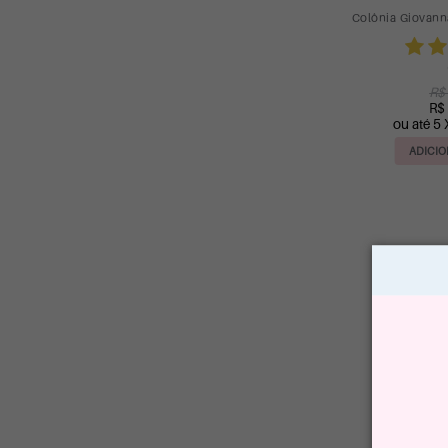
Colônia Giovann
R$
R$
ou até 5 
ADICIO