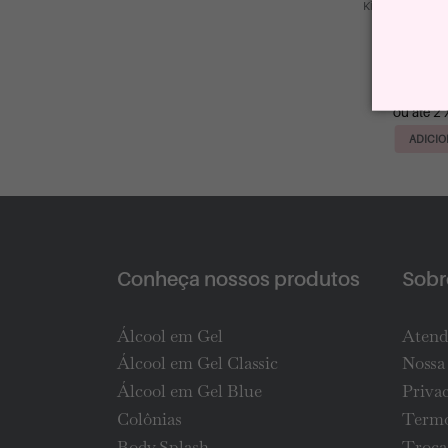
Kit GB Aromas 
R$
R$
ou até 2 
ADICIO
Conheça nossos produtos
Sobre
Álcool em Gel
Atend
Álcool em Gel Classic
Nossa 
Álcool em Gel Blue
Priva
Colônias
Termo