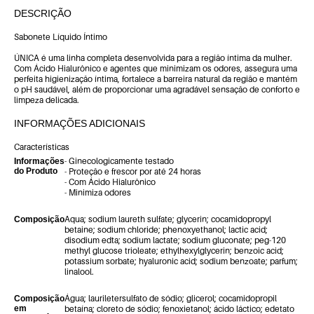
DESCRIÇÃO
Sabonete Líquido Íntimo
ÚNICA é uma linha completa desenvolvida para a região íntima da mulher.
Com Ácido Hialurônico e agentes que minimizam os odores, assegura uma
perfeita higienização íntima, fortalece a barreira natural da região e mantém
o pH saudável, além de proporcionar uma agradável sensação de conforto e
limpeza delicada.
INFORMAÇÕES ADICIONAIS
Características
- Ginecologicamente testado
Informações
do Produto
- Proteção e frescor por até 24 horas
- Com Ácido Hialurônico
- Minimiza odores
Aqua; sodium laureth sulfate; glycerin; cocamidopropyl
Composição
betaine; sodium chloride; phenoxyethanol; lactic acid;
disodium edta; sodium lactate; sodium gluconate; peg-120
methyl glucose trioleate; ethylhexylglycerin; benzoic acid;
potassium sorbate; hyaluronic acid; sodium benzoate; parfum;
linalool.
Água; lauriletersulfato de sódio; glicerol; cocamidopropil
Composição
em
betaína; cloreto de sódio; fenoxietanol; ácido láctico; edetato