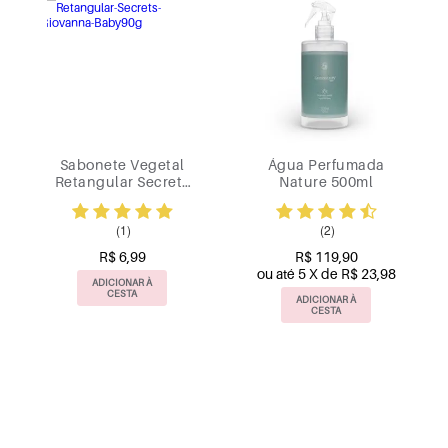
Sabonete Vegetal
Água Perfumada
Retangular Secrets
Nature 500ml
Giovanna Baby 90g
(1)
(2)
R$ 6,99
R$ 119,90
ou até 5 X de R$ 23,98
ADICIONAR À
CESTA
ADICIONAR À
CESTA