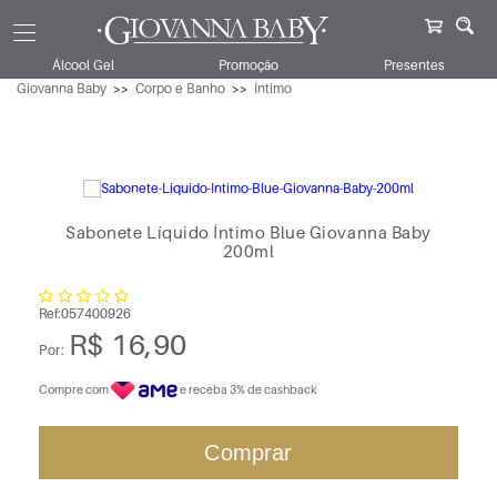
Álcool Gel
Promoção
Presentes
Giovanna Baby
Corpo e Banho
Íntimo
Sabonete Líquido Íntimo Blue Giovanna Baby
200ml
Ref:
057400926
R$ 16,90
Por:
Compre com
e receba 3% de cashback
Comprar