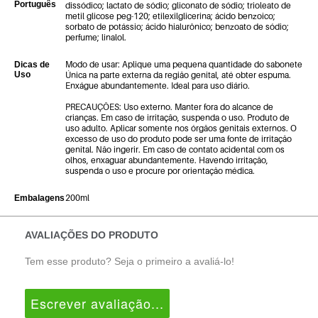
Português
dissódico; lactato de sódio; gliconato de sódio; trioleato de
metil glicose peg-120; etilexilglicerina; ácido benzoico;
sorbato de potássio; ácido hialurônico; benzoato de sódio;
perfume; linalol.
Modo de usar: Aplique uma pequena quantidade do sabonete
Dicas de
Uso
Única na parte externa da região genital, até obter espuma.
Enxágue abundantemente. Ideal para uso diário.
PRECAUÇÕES: Uso externo. Manter fora do alcance de
crianças. Em caso de irritação, suspenda o uso. Produto de
uso adulto. Aplicar somente nos órgãos genitais externos. O
excesso de uso do produto pode ser uma fonte de irritação
genital. Não ingerir. Em caso de contato acidental com os
olhos, enxaguar abundantemente. Havendo irritação,
suspenda o uso e procure por orientação médica.
200ml
Embalagens
AVALIAÇÕES DO PRODUTO
Tem esse produto? Seja o primeiro a avaliá-lo!
Escrever avaliação...