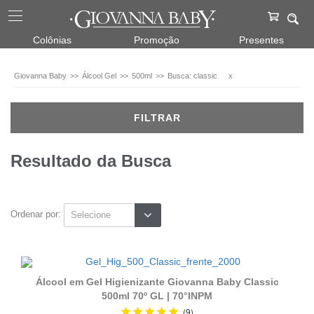
Álcool
Colônias
Promoção
Presentes
Gel
500ml
Giovanna Baby
Álcool Gel
500ml
Busca: classic
x
(2)
Fragrâncias
FILTRAR
Classic
Resultado da Busca
(1)
Faixa
de
Ordenar por:
preço
20,00
ou
mais
(2)
Álcool em Gel Higienizante Giovanna Baby Classic
500ml 70º GL | 70°INPM
(9)