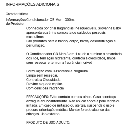
INFORMAÇÕES ADICIONAIS
Características
Condicionador GB Men - 300ml
Informações
do Produto
Conhecida por criar fragrâncias inesquecíveis, Giovanna Baby
apresenta sua linha completa de cuidados pessoais
masculinos.
São produtos para o banho, corpo, barba, desodorização e
perfumação.
O Condicionador GB Men 3 em 1 ajuda a eliminar o amarelado
dos fios, tem ação hidratante, controla a oleosidade, limpa
sem ressecar e tem uma fragrância incrível.
Formulação com D-Pantenol e Nogueira.
Limpa sem ressecar.
Controla a Oleosidade.
Previne a queda capilar.
Com deliciosa fragrância.
PRECAUÇÕES: Evite contato com os olhos. Caso aconteça
enxague abundantemente. Não aplicar sobre a pele ferida ou
irritada. Em caso de irritação ou alergia, suspenda o uso e
procure orientação médica. Manter fora do alcance das
crianças. Uso externo.
PRODUTO DE USO ADULTO.