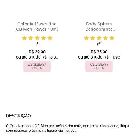
Colônia Masculina
Body Splash
GB Men Power 10ml
Desodorante
Corporal Secrets
Giovanna Baby
(5)
(6)
200ml
R$ 39,90
R$ 35,90
ou até 3 X de R$ 13,30
ou até 3 X de R$ 11,96
ADICIONAR À
ADICIONAR À
CESTA
CESTA
DESCRIÇÃO
O Condicionador GB Men tem ação hidratante, controla a oleosidade, limpa
sem ressecar e tem uma fragrância incrível.