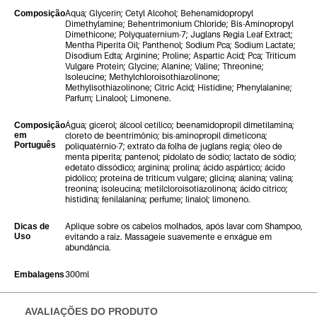
Aqua; Glycerin; Cetyl Alcohol; Behenamidopropyl
Composição
Dimethylamine; Behentrimonium Chloride; Bis-Aminopropyl
Dimethicone; Polyquaternium-7; Juglans Regia Leaf Extract;
Mentha Piperita Oil; Panthenol; Sodium Pca; Sodium Lactate;
Disodium Edta; Arginine; Proline; Aspartic Acid; Pca; Triticum
Vulgare Protein; Glycine; Alanine; Valine; Threonine;
Isoleucine; Methylchloroisothiazolinone;
Methylisothiazolinone; Citric Acid; Histidine; Phenylalanine;
Parfum; Linalool; Limonene.
Água; gicerol; álcool cetílico; beenamidopropil dimetilamina;
Composição
em
cloreto de beentrimônio; bis-aminopropil dimeticona;
Português
poliquatérnio-7; extrato da folha de juglans regia; óleo de
menta piperita; pantenol; pidolato de sódio; lactato de sódio;
edetato dissódico; arginina; prolina; ácido aspártico; ácido
pidólico; proteína de triticum vulgare; glicina; alanina; valina;
treonina; isoleucina; metilcloroisotiazolinona; ácido cítrico;
histidina; fenilalanina; perfume; linalol; limoneno.
Aplique sobre os cabelos molhados, após lavar com Shampoo,
Dicas de
Uso
evitando a raiz. Massageie suavemente e enxágue em
abundância.
300ml
Embalagens
AVALIAÇÕES DO PRODUTO