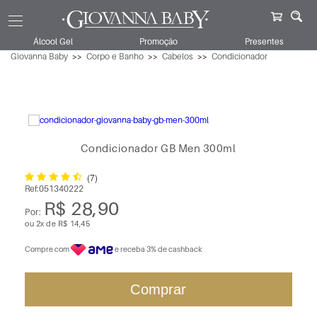
Álcool Gel
Promoção
Presentes
Giovanna Baby
Corpo e Banho
Cabelos
Condicionador
Condicionador GB Men 300ml
(7)
Ref:
051340222
R$ 28,90
Por:
ou
2
x
de
R$ 14,45
Compre com
e receba 3% de cashback
Comprar