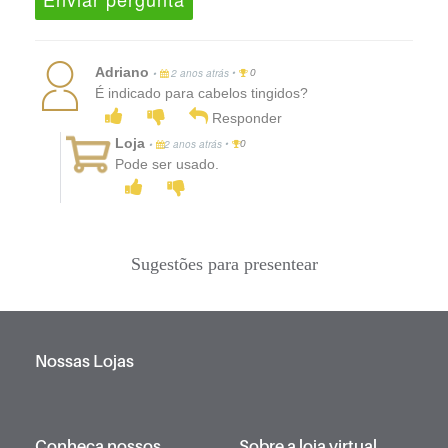
Adriano
•
•
2 anos atrás
0
É indicado para cabelos tingidos?
Responder
Loja
•
•
2 anos atrás
0
Pode ser usado.
Sugestões para presentear
Nossas Lojas
Conheça nossos
Sobre a loja virtual