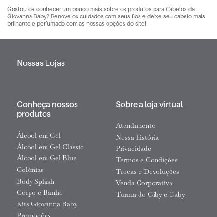
Gostou de conhecer um pouco mais sobre os produtos para Cabelos da
Giovanna Baby? Renove os cuidados com seus fios e deixe seu cabelo mais
brilhante e perfumado com as nossas opções do site!
Nossas Lojas
Conheça nossos
Sobre a loja virtual
produtos
Atendimento
Álcool em Gel
Nossa história
Álcool em Gel Classic
Privacidade
Álcool em Gel Blue
Termos e Condições
Colônias
Trocas e Devoluções
Body Splash
Venda Corporativa
Corpo e Banho
Turma do Giby e Gaby
Kits Giovanna Baby
Promoções