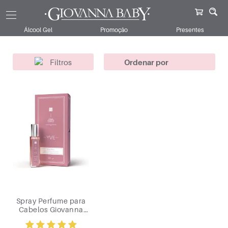
Giovanna Baby
Corpo e Banho
Cabelos
Yve
Álcool Gel
Promoção
Presentes
Filtros
Spray Perfume para
Cabelos Giovanna
Baby Yve