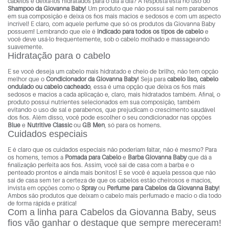
cabelos e deixá-los hidratados para o dia a dia? A resposta está no uso do
Shampoo da Giovanna Baby
! Um produto que não possui sal nem parabenos
em sua composição e deixa os fios mais macios e sedosos e com um aspecto
incrível! E claro, com aquele perfume que só os produtos da Giovanna Baby
possuem! Lembrando que ele é
indicado para todos os tipos de cabelo
e
você deve usá-lo frequentemente, sob o cabelo molhado e massageando
suavemente.
Hidratação para o cabelo
E se você deseja um cabelo mais hidratado e cheio de brilho, não tem opção
melhor que o
Condicionador da Giovanna Baby
! Seja para
cabelo liso, cabelo
ondulado ou cabelo cacheado
, essa é uma opção que deixa os fios mais
sedosos e macios a cada aplicação e, claro, mais hidratados também. Afinal, o
produto possui nutrientes selecionados em sua composição, também
evitando o uso de sal e parabenos, que prejudicam o crescimento saudável
dos fios. Além disso, você pode escolher o seu condicionador nas opções
Blue
e
Nutritive Classic
ou
GB Men
, só para os homens.
Cuidados especiais
E é claro que os cuidados especiais não poderiam faltar, não é mesmo? Para
os homens, temos a
Pomada para Cabelo
e
Barba Giovanna Baby
que dá a
finalização perfeita aos fios. Assim, você sai de casa com a barba e o
penteado prontos e ainda mais bonitos! E se você é aquela pessoa que não
sai de casa sem ter a certeza de que os cabelos estão cheirosos e macios,
invista em opções como o
Spray
ou
Perfume para Cabelos da Giovanna Baby
!
Ambos são produtos que deixam o cabelo mais perfumado e macio o dia todo
de forma rápida e prática!
Com a linha para Cabelos da Giovanna Baby, seus
fios vão ganhar o destaque que sempre mereceram!