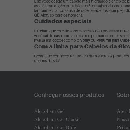
E se você deseja um cabelo mais hidratado e cheio de 
essa é uma opção que deixa os fios mais sedosos e maci
também evitando o uso de sal e parabenos, que prejudi
GB Men
, só para os homens.
Cuidados especiais
E é claro que os cuidados especiais não poderiam falt
você sai de casa com a barba e o penteado prontos e ain
invista em opções como o
Spray
ou
Perfume para Cabe
Com a linha para Cabelos da Gi
Gostou de conhecer um pouco mais sobre os produtos p
opções do site!
Conheça nossos produtos
Sobre
Álcool em Gel
Atend
Álcool em Gel Classic
Nossa 
Álcool em Gel Blue
Priva