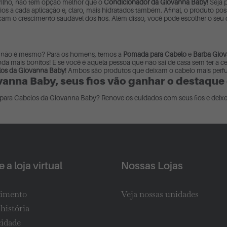
brilho, não tem opção melhor que o
Condicionador da Giovanna Baby
! Seja
os a cada aplicação e, claro, mais hidratados também. Afinal, o produto po
cam o crescimento saudável dos fios. Além disso, você pode escolher o se
ar, não é mesmo? Para os homens, temos a
Pomada para Cabelo
e
Barba Gio
da mais bonitos! E se você é aquela pessoa que não sai de casa sem ter a ce
los da Giovanna Baby
! Ambos são produtos que deixam o cabelo mais perfu
ovanna Baby, seus fios vão ganhar o destaq
ara Cabelos da Giovanna Baby? Renove os cuidados com seus fios e deixe 
 a loja virtual
Nossas Lojas
imento
Veja nossas unidades
história
cidade