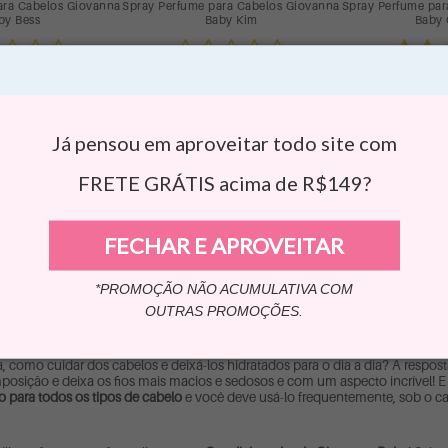
ara Cabelos Giovanna
Spray Perfume para Cabelos Giovanna
Spray Perfume par
by Bess
Baby Kim
Baby 
(
 129,90
R$ 129,90
X de R$ 21,65
ou até 6 X de R$ 21,65
Produto
NAR À CESTA
ADICIONAR À CESTA
Já pensou em aproveitar todo site com
FRETE GRÁTIS acima de R$149?
heça a linha completa para Cabelos da Giovanna 
FECHAR E APROVEITAR
você precisa para manter os fios limpos e sedosos! Para você que não poss
*PROMOÇÃO NÃO ACUMULATIVA COM
dados especiais com nutrientes que irão cuidar e hidratar seus fios! Acom
OUTRAS PROMOÇÕES.
 como cuidar dos cabelos e deixá-los hidratados para o dia a dia? A respos
sição e deixa os fios mais macios e sedosos e com um aspecto incrível! E
o para todos os tipos de cabelo
e você deve usá-lo frequentemente, sob o