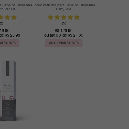
a Cabelos Giovanna
Spray Perfume para Cabelos Giovanna
nc Vanilla
Baby Yve
2)
(5)
19,90
R$ 129,90
 de R$ 23,98
ou até 6 X de R$ 21,65
R À CESTA
ADICIONAR À CESTA