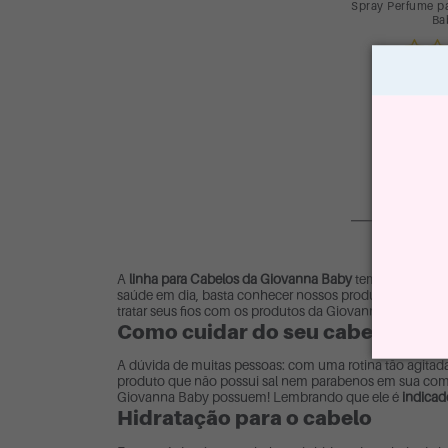
Spray Perfume p
Ba
R$
ou até 6 
ADICIO
Con
A
linha para Cabelos da Giovanna Baby
tem tudo o que 
saúde em dia, basta conhecer nossos produtos para cui
tratar seus fios com os produtos da Giovanna Baby!
Como cuidar do seu cabelo?
A dúvida de muitas pessoas: com uma rotina tão agitada,
produto que não possui sal nem parabenos em sua compo
Giovanna Baby possuem! Lembrando que ele é
indicad
Hidratação para o cabelo