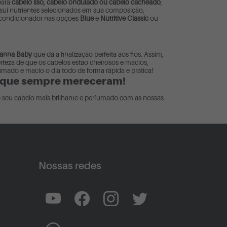
 para
cabelo liso, cabelo ondulado ou cabelo cacheado
,
ssui nutrientes selecionados em sua composição,
u condicionador nas opções
Blue
e
Nutritive Classic
ou
vanna Baby
que dá a finalização perfeita aos fios. Assim,
rteza de que os cabelos estão cheirosos e macios,
mado e macio o dia todo de forma rápida e prática!
ue que sempre mereceram!
seu cabelo mais brilhante e perfumado com as nossas
Nossas redes