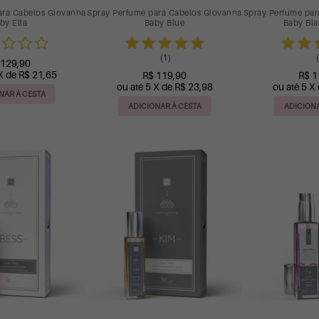
ara Cabelos Giovanna
Spray Perfume para Cabelos Giovanna
Spray Perfume par
by Ella
Baby Blue
Baby Bla
(1)
(
 129,90
X de R$ 21,65
R$ 119,90
R$ 1
ou até 5 X de R$ 23,98
ou até 5 X
NAR À CESTA
ADICIONAR À CESTA
ADICIONA