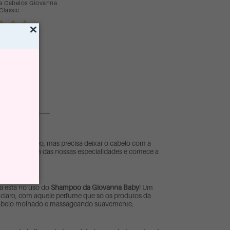
a Cabelos Giovanna
Classic
3)
 Esgotado
Baby
ui muito tempo, mas precisa deixar o cabelo com a
panhe cada uma das nossas especialidades e comece a
ta está no uso do
Shampoo da Giovanna Baby
! Um
 claro, com aquele perfume que só os produtos da
 cabelo molhado e massageando suavemente.