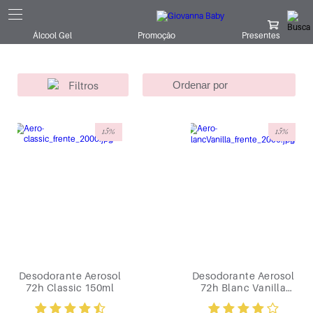
Giovanna Baby
Corpo e Banho
Desodorantes
Aerossol
Álcool Gel
Promoção
Presentes
Filtros
15%
15%
Desodorante Aerosol
Desodorante Aerosol
72h Classic 150ml
72h Blanc Vanilla
150ml