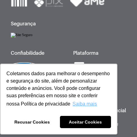
Segurança
Confiabilidade
Plataforma
Coletamos dados para melhorar o desempenho
e segurança do site, além de personalizar
Desenvolvido por
conteúdo e anúncios. Você pode configurar
suas preferências em nosso site e conferir
nossa Política de privacidade
Saiba mais
Copyright © 2023 Giovanna Baby | Licença Oficial
- Todos os direitos reservados
Recusar Cookies
Aceitar Cookies
Sob gestão de: Scienza Ecommerce Comercio de Cosméticos - CNPJ
51.053.600/0001-59 | Barueri, São Paulo