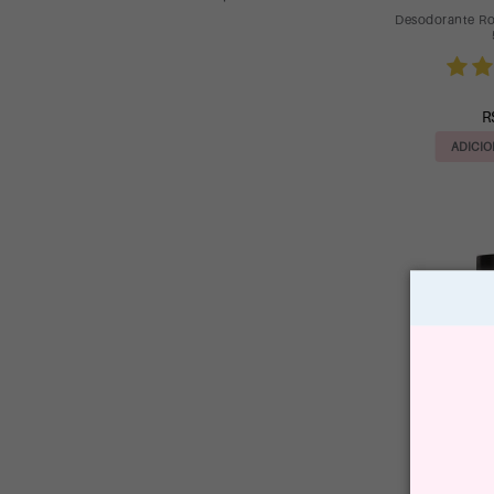
Desodorante Ro
R
ADICIO