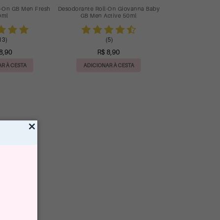
l-On GB Men Fresh
Desodorante Roll-On Giovanna Baby
0ml
GB Men Active 50ml
13)
(5)
8,90
R$ 8,90
R À CESTA
ADICIONAR À CESTA