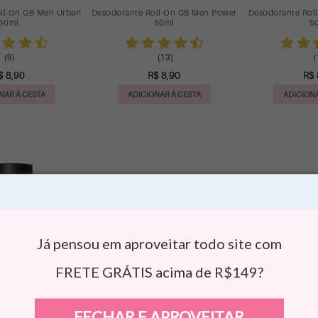
ll-On GB Men Urban
Desodorante Roll-On GB Men Power
Desodorante Rol
50ml
50ml
5
(9)
(13)
(
$ 8,90
R$ 8,90
R$ 
NAR À CESTA
ADICIONAR À CESTA
ADICIONA
Já pensou em aproveitar todo site com
FRETE GRÁTIS acima de R$149?
FECHAR E APROVEITAR