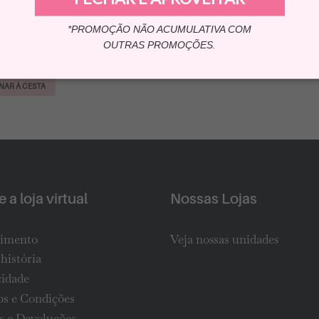
oll-on GB Men V12
50ml
*PROMOÇÃO NÃO ACUMULATIVA COM
OUTRAS PROMOÇÕES.
(1)
 10,90
NAR À CESTA
 a loja virtual
Nossas Lojas
imento
Veja nossas unidades
história
cidade
s e Condições