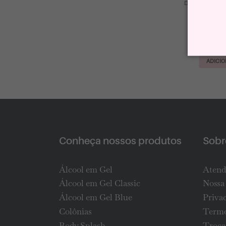
Desodorante R
R$
ADICIO
Conheça nossos produtos
Sobre
Álcool em Gel
Atend
Álcool em Gel Classic
Nossa 
Álcool em Gel Blue
Priva
Colônias
Termo