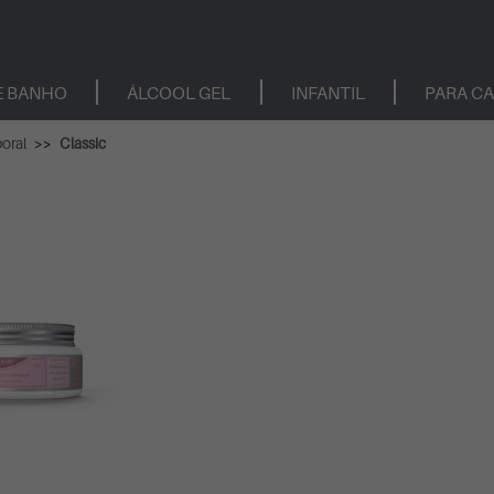
E BANHO
ÁLCOOL GEL
INFANTIL
PARA C
poral
Classic