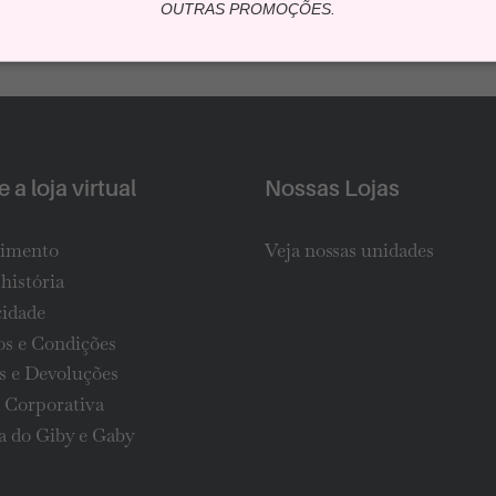
OUTRAS PROMOÇÕES.
 a loja virtual
Nossas Lojas
imento
Veja nossas unidades
história
cidade
s e Condições
s e Devoluções
 Corporativa
 do Giby e Gaby