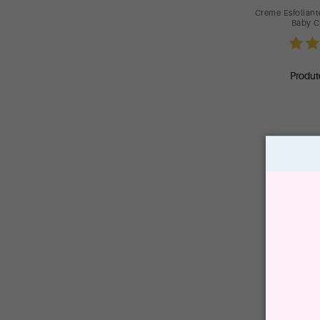
Creme Esfoliant
Baby C
Produt