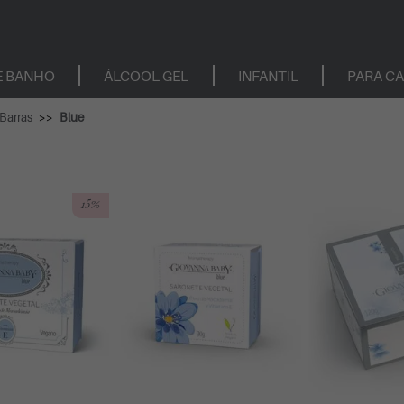
E BANHO
ÁLCOOL GEL
INFANTIL
PARA C
Barras
Blue
15%