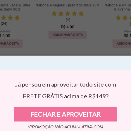
Barra Vegetal Blue
Sabonete Vegetal Quadrado Blue 90G
Sabonete em Ba
na Baby 90G
Giovanna
(4)
(24)
(
R$ 4,90
$ 5,99
R$ 
ADICIONAR À CESTA
$ 5,09
R$ 
NAR À CESTA
ADICIONA
Já pensou em aproveitar todo site com
FRETE GRÁTIS acima de R$149?
FECHAR E APROVEITAR
*PROMOÇÃO NÃO ACUMULATIVA COM