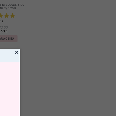
rra Vegetal Blue
 Baby 120G
1)
32,90
19,74
R À CESTA