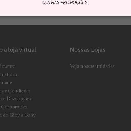
OUTRAS PROMOÇÕES.
 a loja virtual
Nossas Lojas
imento
Veja nossas unidades
história
cidade
s e Condições
s e Devoluções
 Corporativa
 do Giby e Gaby