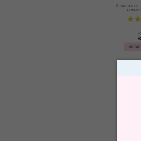
Sabonete em 
Giovan
R
R
ADICIO