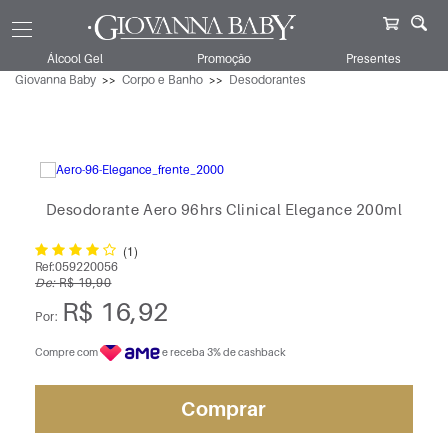
Álcool Gel
Promoção
Presentes
Giovanna Baby
Corpo e Banho
Desodorantes
Desodorante Aero 96hrs Clinical Elegance 200ml
(1)
Ref:
059220056
De:
R$ 19,90
R$ 16,92
Por:
Compre com
e receba 3% de cashback
Comprar