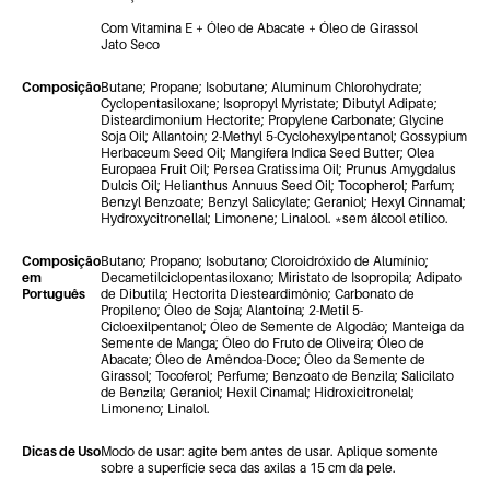
Com Vitamina E + Óleo de Abacate + Óleo de Girassol
Jato Seco
Composição
Butane; Propane; Isobutane; Aluminum Chlorohydrate;
Cyclopentasiloxane; Isopropyl Myristate; Dibutyl Adipate;
Disteardimonium Hectorite; Propylene Carbonate; Glycine
Soja Oil; Allantoin; 2-Methyl 5-Cyclohexylpentanol; Gossypium
Herbaceum Seed Oil; Mangifera Indica Seed Butter; Olea
Europaea Fruit Oil; Persea Gratissima Oil; Prunus Amygdalus
Dulcis Oil; Helianthus Annuus Seed Oil; Tocopherol; Parfum;
Benzyl Benzoate; Benzyl Salicylate; Geraniol; Hexyl Cinnamal;
Hydroxycitronellal; Limonene; Linalool. *sem álcool etílico.
Composição
Butano; Propano; Isobutano; Cloroidróxido de Alumínio;
em
Decametilciclopentasiloxano; Miristato de Isopropila; Adipato
Português
de Dibutila; Hectorita Diesteardimônio; Carbonato de
Propileno; Óleo de Soja; Alantoína; 2-Metil 5-
Cicloexilpentanol; Óleo de Semente de Algodão; Manteiga da
Semente de Manga; Óleo do Fruto de Oliveira; Óleo de
Abacate; Óleo de Amêndoa-Doce; Óleo da Semente de
Girassol; Tocoferol; Perfume; Benzoato de Benzila; Salicilato
de Benzila; Geraniol; Hexil Cinamal; Hidroxicitronelal;
Limoneno; Linalol.
Dicas de Uso
Modo de usar: agite bem antes de usar. Aplique somente
sobre a superfície seca das axilas a 15 cm da pele.