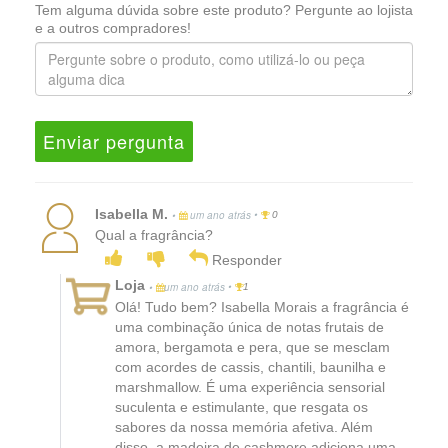
Tem alguma dúvida sobre este produto? Pergunte ao lojista
e a outros compradores!
Enviar pergunta
Isabella M.
•
•
um ano atrás
0
Qual a fragrância?
Responder
Loja
•
•
um ano atrás
1
Olá! Tudo bem? Isabella Morais a fragrância é
uma combinação única de notas frutais de
amora, bergamota e pera, que se mesclam
com acordes de cassis, chantili, baunilha e
marshmallow. É uma experiência sensorial
suculenta e estimulante, que resgata os
sabores da nossa memória afetiva. Além
disso, a madeira de cashmere adiciona uma