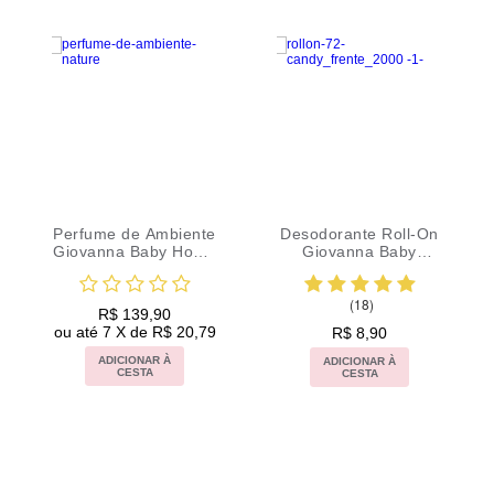
ll-On
Deo Colonia GB Men
Shampoo GB Men
aby
Sport Acqua 100ml
Desamarelador
l
300ml
(6)
(18)
R$ 139,90
R$ 24,90
ou até 7 X de R$ 20,79
ou até 2 X de R$ 12,45
ADICIONAR À
ADICIONAR À
CESTA
CESTA