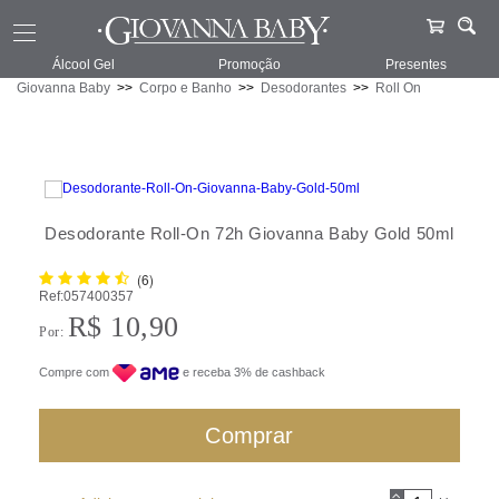
Álcool Gel
Promoção
Presentes
Giovanna Baby
Corpo e Banho
Desodorantes
Roll On
Desodorante Roll-On 72h Giovanna Baby Gold 50ml
(6)
Ref:
057400357
R$ 10,90
Por:
Compre com
e receba 3% de cashback
Comprar