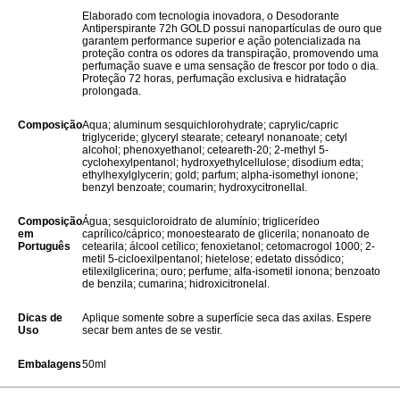
Elaborado com tecnologia inovadora, o Desodorante
Antiperspirante 72h GOLD possui nanopartículas de ouro que
garantem performance superior e ação potencializada na
proteção contra os odores da transpiração, promovendo uma
perfumação suave e uma sensação de frescor por todo o dia.
Proteção 72 horas, perfumação exclusiva e hidratação
prolongada.
Composição
Aqua; aluminum sesquichlorohydrate; caprylic/capric
triglyceride; glyceryl stearate; cetearyl nonanoate; cetyl
alcohol; phenoxyethanol; ceteareth-20; 2-methyl 5-
cyclohexylpentanol; hydroxyethylcellulose; disodium edta;
ethylhexylglycerin; gold; parfum; alpha-isomethyl ionone;
benzyl benzoate; coumarin; hydroxycitronellal.
Composição
Água; sesquicloroidrato de alumínio; triglicerídeo
em
caprílico/cáprico; monoestearato de glicerila; nonanoato de
Português
cetearila; álcool cetílico; fenoxietanol; cetomacrogol 1000; 2-
metil 5-cicloexilpentanol; hietelose; edetato dissódico;
etilexilglicerina; ouro; perfume; alfa-isometil ionona; benzoato
de benzila; cumarina; hidroxicitronelal.
Dicas de
Aplique somente sobre a superfície seca das axilas. Espere
Uso
secar bem antes de se vestir.
Embalagens
50ml