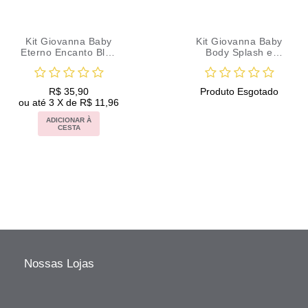
Kit Giovanna Baby
Kit Giovanna Baby
Eterno Encanto Blue
Body Splash e
com Sabonete
Sabonete Vegetal
Vegetal.
Blue L
R$ 35,90
Produto Esgotado
ou até 3 X de R$ 11,96
ADICIONAR À
CESTA
Nossas Lojas