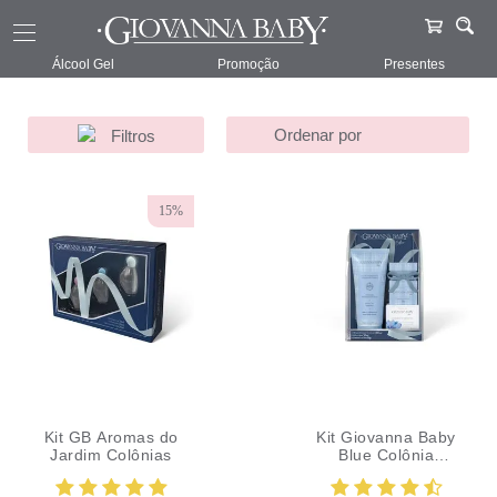
Giovanna Baby
Kits
Blue
146
Álcool Gel
Promoção
Presentes
Filtros
15%
Kit GB Aromas do
Kit Giovanna Baby
Jardim Colônias
Blue Colônia
Hidratante e
Sabonete Vegetal L