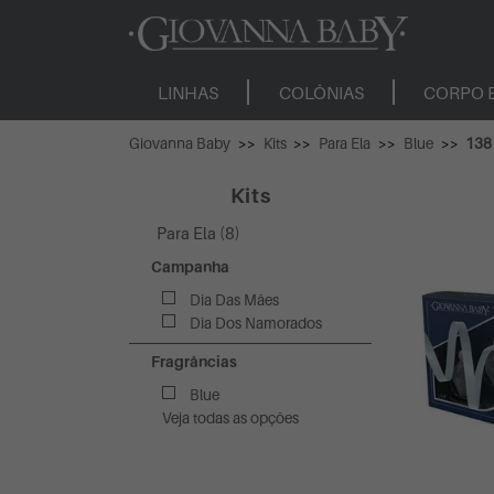
LINHAS
COLÔNIAS
CORPO 
Giovanna Baby
Kits
Para Ela
Blue
138
Kits
Para Ela (8)
Campanha
Dia Das Mães
Dia Dos Namorados
Fragrâncias
Blue
Veja todas as opções