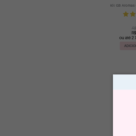
Kit GB Aromas 
R$
R$
ou até 2 
ADICIO