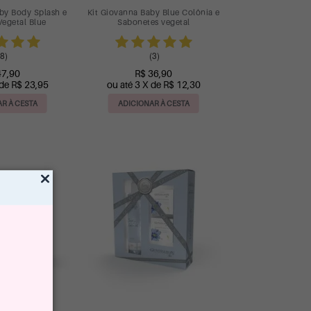
by Body Splash e
Kit Giovanna Baby Blue Colônia e
egetal Blue
Sabonetes vegetal
8)
(3)
47,90
R$ 36,90
 de R$ 23,95
ou até 3 X de R$ 12,30
R À CESTA
ADICIONAR À CESTA