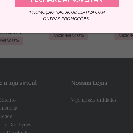
 Baby Blue Colônia
Kit Giovanna Baby Hidratante My
Kit Giovanna Baby Eterno Enc
 Sabonete Vegetal
150ml + Col 20ml Blue
Blue com Sab
*PROMOÇÃO NÃO ACUMULATIVA COM
OUTRAS PROMOÇÕES.
(20)
R$ 39,90
R$ 
ou até 3 X de R$ 13,30
ou até 3 X
 44,90
X de R$ 22,45
ADICIONAR À CESTA
ADICIONA
NAR À CESTA
 a loja virtual
Nossas Lojas
imento
Veja nossas unidades
história
cidade
s e Condições