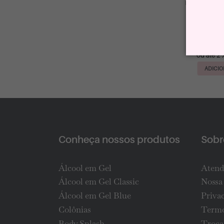
Kit Giovanna
Hidratante e
R$
ou até 2 
ADICIO
Conheça nossos produtos
Sobre
Álcool em Gel
Atend
Álcool em Gel Classic
Nossa 
Álcool em Gel Blue
Priva
Colônias
Termo