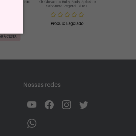
anto
Kit Giovanna Baby Body Splash e
onete Vegetal.
Sabonete Vegetal Blue L
35,90
Produto Esgotado
 de R$ 11,96
R À CESTA
Nossas redes