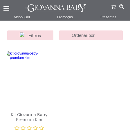
Giovanna Baby
Kits
Para Ela
Kim
138
Álcool Gel
Promoção
Presentes
Filtros
Kit Giovanna Baby
Premium Kim