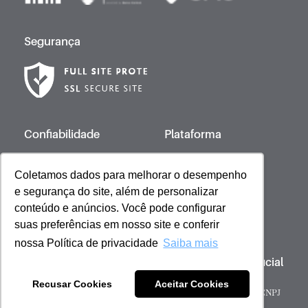
Segurança
Confiabilidade
Plataforma
Coletamos dados para melhorar o desempenho
e segurança do site, além de personalizar
Desenvolvido por
conteúdo e anúncios. Você pode configurar
suas preferências em nosso site e conferir
nossa Política de privacidade
Saiba mais
Copyright © 2023 Giovanna Baby | Licença Oficial
- Todos os direitos reservados
Recusar Cookies
Aceitar Cookies
Sob gestão de: Scienza Ecommerce Comercio de Cosméticos - CNPJ
51.053.600/0001-59 | Barueri, São Paulo