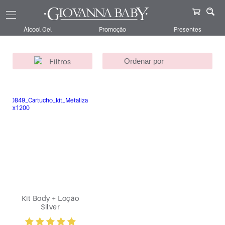
Giovanna Baby
Kits
Para Ela
Silver
Álcool Gel
Promoção
Presentes
Filtros
Kit Body + Loção
Silver