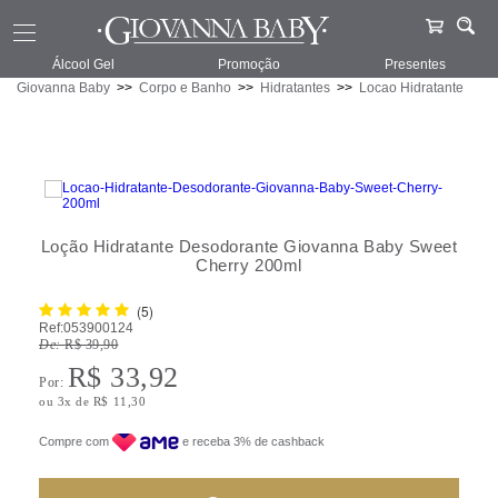
Álcool Gel
Promoção
Presentes
Giovanna Baby
Corpo e Banho
Hidratantes
Locao Hidratante
Loção Hidratante Desodorante Giovanna Baby Sweet
Cherry 200ml
(5)
Ref:
053900124
De:
R$ 39,90
R$ 33,92
Por:
ou
3
x
de
R$ 11,30
Compre com
e receba 3% de cashback