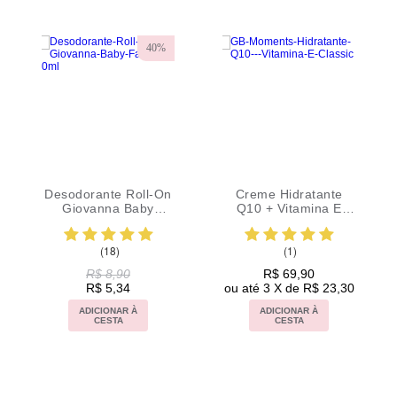
e Hidratante
Desodorante Aerosol
Shampoo 
+ Vitamina E
Giovanna Baby 0
Revitalizan
ovanna Baby
Alumínio Neutral
ents Classic
150ml
(1)
(35)
(1)
R$ 69,90
R$ 25,90
R$ 36
 3 X de R$ 23,30
ou até 2 X de R$ 12,95
ou até 3 X d
ADICIONAR À
ADICIONAR À
ADICION
CESTA
CESTA
CEST