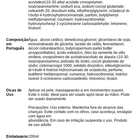
acrylates/c10-30 alkyl acrylate crosspolymer;
isopropanolamine; sodium pca; sodium cocoyl glutamate;
ceteareth-20; disodium edta; ethylhexylglycerin; octadecyl di-
t-butyl-4-hydroxyhydrocinnamate; parfum; butylphenyl
methylpropional; coumarin; hydroxycitronellal;
hydroxyisohexyl 3-cyclohexene carboxaldehyde; limonene;
linalool.
Composição
Água ; álcool cetílico; dimeticona;glicerol; glicerídeos de soja;
em
monoestearato de glicerila; lactato de cetila; fenoxietanol;
Português
álcool cetoestearílico; butyrospermum parkii butter
unsaponifiables; ácido esteárico; óleo da semente de vitis
vinífera; crospolímero de acrilatos/acrilato de alquila c10-30;
isopropanolamina; pidolato de sódio; cocoil glutamato de
sódio; cetomacrogol 1000; edetato dissódico; etilexilglicerina;
di-t-butil-4-hidróxi-hidrocinamato de octadecila; perfume;
butilfenil metilpropional; cumarina; hidroxicitronelal; hidróxi-
isoexil 3-cicloexeno carboxialdeído; limoneno; linalol.
Dicas de
Aplicar na pele, massageando-a em movimentos suaves.
Uso
Evite o rosto. Ideal para ser usado após lavar as mãos. Pode
ser usado diariamente.
Precauções: Uso externo. Mantenha fora do alcance das
crianças. Evite contato com os olhos, caso aconteça, enxágüe
com água em
abundância. Em caso de irritação suspenda o uso. Produto
de uso adulto.
Embalagens
200ml