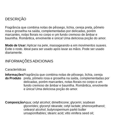
DESCRIÇÃO
Fragrância que combina notas de pêssego, lichia, cereja preta, pômelo
rosa e groselha na saída, complementadas por delicadas, porém
marcantes, notas florais no corpo e um fundo cremoso de âmbar e
baunilha. Romântica, envolvente e única! Uma deliciosa poção do amor.
Modo de Usar:
Aplicar na pele, massageando-a em movimentos suaves.
Evite o rosto. Ideal para ser usado após lavar as mãos. Pode ser usado
diariamente.
INFORMAÇÕES ADICIONAIS
Características
Informações
Fragrância que combina notas de pêssego, lichia, cereja
do Produto
preta, pômelo rosa e groselha na saída, complementadas por
delicadas, porém marcantes, notas florais no corpo e um
fundo cremoso de âmbar e baunilha. Romântica, envolvente
e única! Uma deliciosa poção do amor.
Composição
Aqua; cetyl alcohol; dimethicone; glycerin; soybean
glycerides; glyceryl stearate; cetyl lactate; phenoxyethanol;
cetearyl alcohol; butyrospermum parkii butter
unsaponifiables; stearic acid; vitis vinifera seed oil;