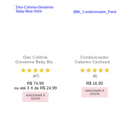
Deo Colônia
Condicionador
Giovanna Baby Blue
Cabelos Cacheados
50ml
Baby & Kids Giby e
Gaby Giovanna Baby
(47)
(6)
200ml
R$ 74,99
R$ 16,90
ou até 3 X de R$ 24,99
ADICIONAR À
CESTA
ADICIONAR À
CESTA