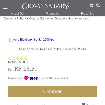
Álcool Gel
Promoção
Presentes
Giovanna Baby
Corpo e Banho
Desodorantes
Aerossol
Desodorante Aerosol 72h Blueberry 150ml
Ref:
059220031
R$ 16,90
Por:
Compre com
e receba 3% de cashback
Comprar