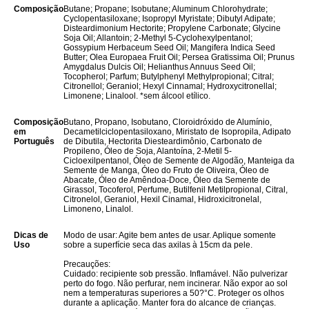
Composição
Butane; Propane; Isobutane; Aluminum Chlorohydrate;
Cyclopentasiloxane; Isopropyl Myristate; Dibutyl Adipate;
Disteardimonium Hectorite; Propylene Carbonate; Glycine
Soja Oil; Allantoin; 2-Methyl 5-Cyclohexylpentanol;
Gossypium Herbaceum Seed Oil; Mangifera Indica Seed
Butter; Olea Europaea Fruit Oil; Persea Gratissima Oil; Prunus
Amygdalus Dulcis Oil; Helianthus Annuus Seed Oil;
Tocopherol; Parfum; Butylphenyl Methylpropional; Citral;
Citronellol; Geraniol; Hexyl Cinnamal; Hydroxycitronellal;
Limonene; Linalool. *sem álcool etílico.
Composição
Butano, Propano, Isobutano, Cloroidróxido de Alumínio,
em
Decametilciclopentasiloxano, Miristato de Isopropila, Adipato
Português
de Dibutila, Hectorita Diesteardimônio, Carbonato de
Propileno, Óleo de Soja, Alantoína, 2-Metil 5-
Cicloexilpentanol, Óleo de Semente de Algodão, Manteiga da
Semente de Manga, Óleo do Fruto de Oliveira, Óleo de
Abacate, Óleo de Amêndoa-Doce, Óleo da Semente de
Girassol, Tocoferol, Perfume, Butilfenil Metilpropional, Citral,
Citronelol, Geraniol, Hexil Cinamal, Hidroxicitronelal,
Limoneno, Linalol.
Dicas de
Modo de usar: Agite bem antes de usar. Aplique somente
Uso
sobre a superfície seca das axilas à 15cm da pele.
Precauções:
Cuidado: recipiente sob pressão. Inflamável. Não pulverizar
perto do fogo. Não perfurar, nem incinerar. Não expor ao sol
nem a temperaturas superiores a 50?°C. Proteger os olhos
durante a aplicação. Manter fora do alcance de crianças.