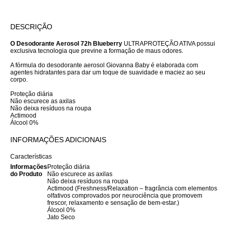
DESCRIÇÃO
O Desodorante Aerosol 72h Blueberry
ULTRAPROTEÇÃO ATIVA possui
exclusiva tecnologia que previne a formação de maus odores.
A fórmula do desodorante aerosol Giovanna Baby é elaborada com
agentes hidratantes para dar um toque de suavidade e maciez ao seu
corpo.
Proteção diária
Não escurece as axilas
Não deixa resíduos na roupa
Actimood
Álcool 0%
INFORMAÇÕES ADICIONAIS
Características
Informações
Proteção diária
do Produto
Não escurece as axilas
Não deixa resíduos na roupa
Actimood (Freshness/Relaxation – fragrância com elementos
olfativos comprovados por neurociência que promovem
frescor, relaxamento e sensação de bem-estar.)
Álcool 0%
Jato Seco