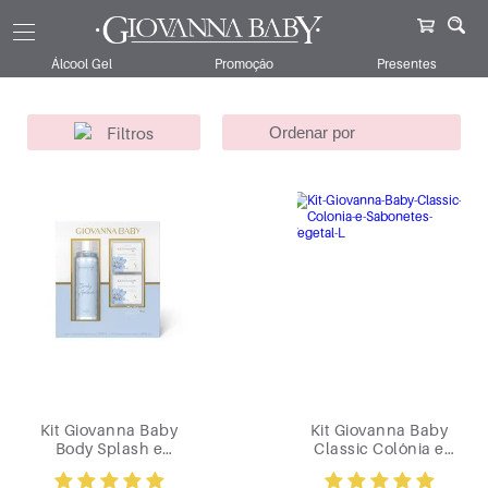
Giovanna Baby
Kits
Para Ela
Giovanna Baby
145
Álcool Gel
Promoção
Presentes
Filtros
Kit Giovanna Baby
Kit Giovanna Baby
Body Splash e
Classic Colônia e
Sabonete Vegetal
Sabonetes Vegetal
Blue